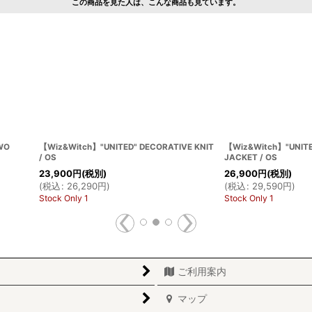
この商品を見た人は、こんな商品も見ています。
RTY MILITARY
【Wiz&Witch】"UNITED" BARE TULLE
【Wiz&Witch】
SWEAT / OS / GRAY
JACKET / OS
12,900
円
(税別)
26,900
円
(税
(
税込
:
14,190
円
)
(
税込
:
29,590
Stock Only 1
Stock Only 1
ご利用案内
マップ