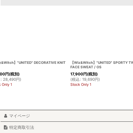
【Wiz&Witch】"UNITED" PATCHWORK
【Wiz&Witch】"UNITED" SPO
MILITARY L/S TOPS / OS
SWEAT PARKA / OS
21,900
円
(税別)
16,900
円
(税別)
(
税込
:
24,090
円
)
(
税込
:
18,590
円
)
Stock Only 1
Stock Only 1
マイページ
特定商取引法