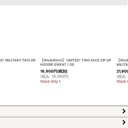
"UNITED" MILITARY TAYLOR
【Wiz&Witch】"UNITED" TWO FACE CUT
OFF SWEAT / OS
別)
16,900
円
(税別)
円
)
(
税込
:
18,590
円
)
Stock Only 1