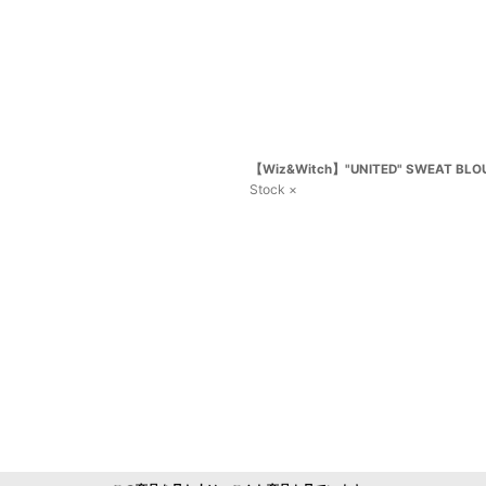
【Wiz&Witch】"UNITED" SWEAT BLOU
Stock ×