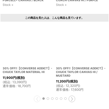
PURCELL® CANVAS / BLACK
COACH CANVAS HI / PURPLE
Stock ×
Stock ×
この商品を見た人は、こんな商品も見ています。
30% OFF!!【CONVERSE ADDICT】-
30% OFF!!【CONVERSE ADDICT】-
CHUCK TAYLOR MATERIAL HI
CHUCK TAYLOR CANVAS HI /
MUSTARD
11,900
円
(税別)
11,200
円
(税別)
(
税込
:
13,090
円
)
(
税込
:
12,320
円
)
通常価格
:
18,700
円
通常価格
:
17,600
円