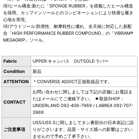
(8)ヒール構造:新たに「SPONGE RUBBER」を搭載したヒール構造
を採用。カップインソールとのコンビネーションにより快適な履き
心地を実現。
(9)アウトソール:防滑性、耐摩耗性に優れ、全天候に対応した新配
合「HIGH PERFORMANCE RUBBER COMPOUND」の「VIBRAM®
MEGAGRIP」ソール。
Fabric
UPPER:キャンバス OUTSOLE:ラバー
Condition
新品
ATTENTION
＊CONVERSE ADDICT正規取扱品です。
お問い合わせに関しましては下記の店舗にお電話ま
たはメールにてご連絡下さい。 ★取扱SHOP：
CONTACT
UNDERLAND 092-406-7969 / LABREA 092-707-
3969
US5/US5.5に関しましてタン裏部分の日本表記に誤
ご注意事項
りがございます。品質・サイズ感への影響はござい
ませんので予めご了承下さい。