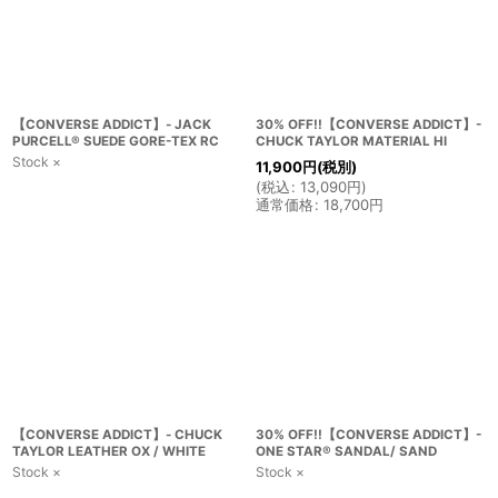
【CONVERSE ADDICT】- JACK
30% OFF!!【CONVERSE ADDICT】-
PURCELL® SUEDE GORE-TEX RC
CHUCK TAYLOR MATERIAL HI
Stock ×
11,900
円
(税別)
(
税込
:
13,090
円
)
通常価格
:
18,700
円
【CONVERSE ADDICT】- CHUCK
30% OFF!!【CONVERSE ADDICT】-
TAYLOR LEATHER OX / WHITE
ONE STAR® SANDAL/ SAND
Stock ×
Stock ×