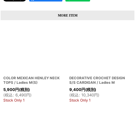
MORE ITEM
COLOR MEXICAN HENLEY NECK
DECORATIVE CROCHET DESIGN
TOPS / Ladies M(S)
S/S CARDIGAN / Ladies M
5,900
円
(税別)
9,400
円
(税別)
(
税込
:
6,490
円
)
(
税込
:
10,340
円
)
Stock Only 1
Stock Only 1