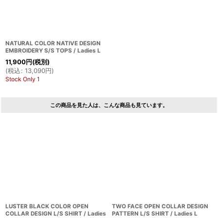
NATURAL COLOR NATIVE DESIGN
EMBROIDERY S/S TOPS / Ladies L
11,900
円
(税別)
(
税込
:
13,090
円
)
Stock Only 1
この商品を見た人は、こんな商品も見ています。
LUSTER BLACK COLOR OPEN
TWO FACE OPEN COLLAR DESIGN
COLLAR DESIGN L/S SHIRT / Ladies
PATTERN L/S SHIRT / Ladies L