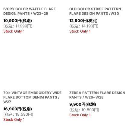
IVORY COLOR WAFFLE FLARE
OLD COLOR STRIPE PATTERN
DESIGN PANTS / W23~29
FLARE DESIGN PANTS /W30
10,900
円
(税別)
12,900
円
(税別)
(
税込
:
11,990
円
)
(
税込
:
14,190
円
)
Stock Only 1
Stock Only 1
70's VINTAGE EMBROIDERY WIDE
ZEBRA PATTERN FLARE DESIGN
FLARE BOTTOM DENIM PANTS /
PANTS / W26~W28
W27
9,900
円
(税別)
16,900
円
(税別)
(
税込
:
10,890
円
)
(
税込
:
18,590
円
)
Stock Only 1
Stock Only 1