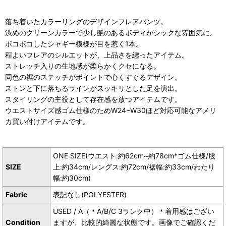
落ち着いたカラーリングのデザインフレアパンツ。
渋めのグリーンカラーで少し艶のあるボディがシックな雰囲気に。
ポコポコしたシャギー模様が目を惹く1本。
程よいフレアのシルエットが、上品さを纏ったアイテム。
ストレッチ入りの生地感が柔らかくクセになる。
同色の裾のステッチがポイントで心くすぐるデザイン。
ストンと下に落ちるラインがスッキリとした足を演出。
スタイリングの主役として存在感を放つアイテムです。
ウエストサイズ感ゴム仕様のためW24~W30ほど対応可能なアメリ
カ買い付けアイテムです。
ONE SIZE(ウエスト:約62cm~約78cm*ゴム仕様/股
SIZE
上:約34cm/レングス:約72cm/裾幅:約33cm/わたり
幅:約30cm)
Fabric
表記なし(POLYESTER)
USED / A（＊A/B/C 3ランク中）＊着用感はござい
Condition
ますが、比較的綺麗な状態です。画像でご確認くだ