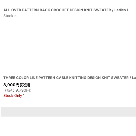
ALL OVER PATTERN BACK CROCHET DESIGN KNIT SWEATER / Ladies L
Stock ×
THREE COLOR LINE PATTERN CABLE KNITTING DESIGN KNIT SWEATER / La
8,900
円
(税別)
(
税込
:
9,790
円
)
Stock Only 1