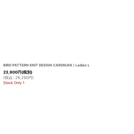
BIRD PATTERN KNIT DESIGN CARDIGAN / Ladies L
23,900
円
(税別)
(
税込
:
26,290
円
)
Stock Only 1