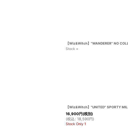
【Wiz&Witch】"WANDERER" NO COLLA
Stock ×
【Wiz&Witch】"UNITED" SPORTY MIL
16,900
円
(税別)
(
税込
:
18,590
円
)
Stock Only 1