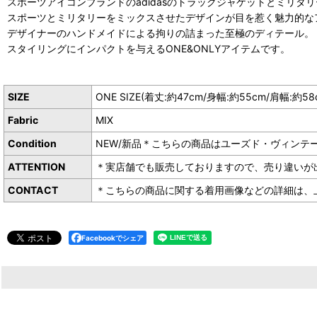
スポーツアイコンブランドのadidasのトラックジャケットとミリタ
スポーツとミリタリーをミックスさせたデザインが目を惹く魅力的な
デザイナーのハンドメイドによる拘りの詰まった至極のディテール。
スタイリングにインパクトを与えるONE&ONLYアイテムです。
SIZE
ONE SIZE(着丈:約47cm/身幅:約55cm/肩幅:約58
Fabric
MIX
Condition
NEW/新品＊こちらの商品はユーズド・ヴィンテ
ATTENTION
＊実店舗でも販売しておりますので、売り違いが
CONTACT
＊こちらの商品に関する着用画像などの詳細は、上記お
Facebookでシェア