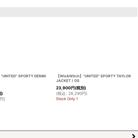
"UNITED" SPORTY DENIM
【Wiz&Witch】"UNITED" SPORTY TAYLOR
JACKET / OS
23,900
円
(税別)
(
税込
:
26,290
円
)
別)
Stock Only 1
円
)