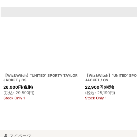
【Wiz&Witch】"UNITED" SPORTY TAYLOR
【Wiz&Witch】"UNITED" SPO
JACKET / OS
JACKET / OS
26,900
円
(税別)
22,900
円
(税別)
(
税込
:
29,590
円
)
(
税込
:
25,190
円
)
Stock Only 1
Stock Only 1
マイページ