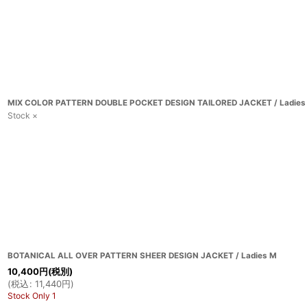
MIX COLOR PATTERN DOUBLE POCKET DESIGN TAILORED JACKET / Ladies
Stock ×
BOTANICAL ALL OVER PATTERN SHEER DESIGN JACKET / Ladies M
10,400
円
(税別)
(
税込
:
11,440
円
)
Stock Only 1