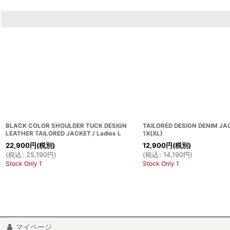
BLACK COLOR SHOULDER TUCK DESIGN
TAILORED DESIGN DENIM JAC
LEATHER TAILORED JACKET / Ladies L
1X(XL)
22,900
円
(税別)
12,900
円
(税別)
(
税込
:
25,190
円
)
(
税込
:
14,190
円
)
Stock Only 1
Stock Only 1
マイページ