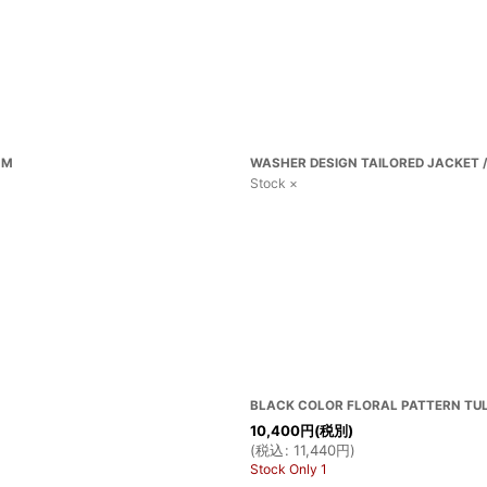
 M
WASHER DESIGN TAILORED JACKET /
Stock ×
BLACK COLOR FLORAL PATTERN TULL
10,400
円
(税別)
(
税込
:
11,440
円
)
Stock Only 1