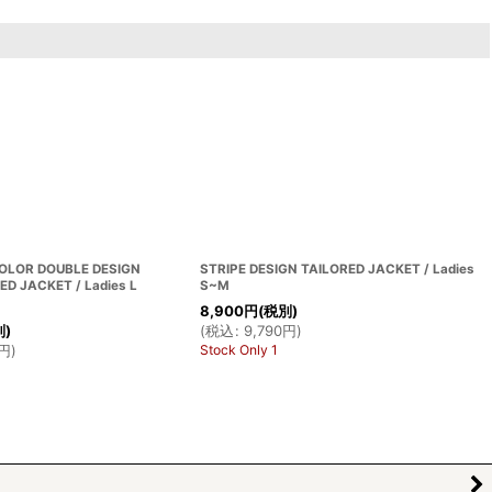
COLOR DOUBLE DESIGN
STRIPE DESIGN TAILORED JACKET / Ladies
ED JACKET / Ladies L
S~M
8,900
円
(税別)
(
税込
:
9,790
円
)
別)
Stock Only 1
円
)