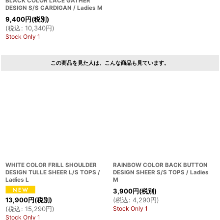
BLACK COLOR LACE GATHER
DESIGN S/S CARDIGAN / Ladies M
9,400
円
(税別)
(
税込
:
10,340
円
)
Stock Only 1
この商品を見た人は、こんな商品も見ています。
WHITE COLOR FRILL SHOULDER
RAINBOW COLOR BACK BUTTON
DESIGN TULLE SHEER L/S TOPS /
DESIGN SHEER S/S TOPS / Ladies
Ladies L
M
3,900
円
(税別)
(
税込
:
4,290
円
)
13,900
円
(税別)
Stock Only 1
(
税込
:
15,290
円
)
Stock Only 1