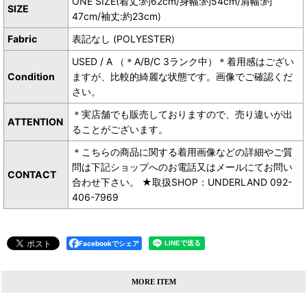
ONE SIZE(着丈:約62cm/身幅:約54cm/肩幅:約
SIZE
47cm/袖丈:約23cm)
Fabric
表記なし (POLYESTER)
USED / A （＊A/B/C 3ランク中）＊着用感はござい
Condition
ますが、比較的綺麗な状態です。画像でご確認くだ
さい。
＊実店舗でも販売しておりますので、売り違いが出
ATTENTION
ることがございます。
＊こちらの商品に関する着用画像などの詳細やご質
問は下記ショップへのお電話又はメールにてお問い
CONTACT
合わせ下さい。 ★取扱SHOP：UNDERLAND 092-
406-7969
Facebookでシェア
MORE ITEM