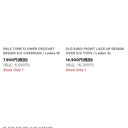
PALE TONE FLOWER CROCHET
OLD EURO FRONT LACE UP DESIGN
DESIGN S/S CARDIGAN / Ladies M
OVER S/S TOPS / Ladies XL
7,900
円
(税別)
14,900
円
(税別)
(
税込
:
8,690
円
)
(
税込
:
16,390
円
)
Stock Only 1
Stock Only 1