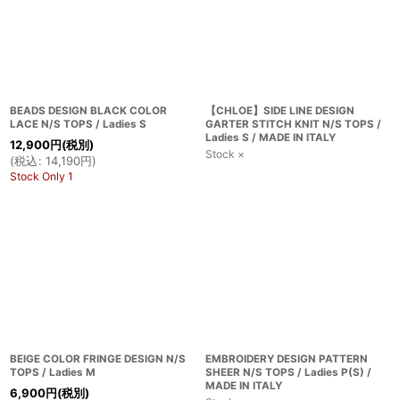
BEADS DESIGN BLACK COLOR
【CHLOE】SIDE LINE DESIGN
LACE N/S TOPS / Ladies S
GARTER STITCH KNIT N/S TOPS /
Ladies S / MADE IN ITALY
12,900
円
(税別)
Stock ×
(
税込
:
14,190
円
)
Stock Only 1
BEIGE COLOR FRINGE DESIGN N/S
EMBROIDERY DESIGN PATTERN
TOPS / Ladies M
SHEER N/S TOPS / Ladies P(S) /
MADE IN ITALY
6,900
円
(税別)