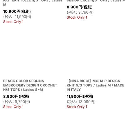
PATTERN TULLE N/S TOPS / Ladies
DESIGN LACE N/S TOPS / Ladies M
M
8,900
円
(税別)
10,900
円
(税別)
(
税込
:
9,790
円
)
(
税込
:
11,990
円
)
Stock Only 1
Stock Only 1
BLACK COLOR SEQUINS
【NINA RICCI】MOHAIR DESIGN
EMBROIDERY DESIGN CROCHET
KNIT N/S TOPS / Ladies M / MADE
N/S TOPS / Ladies S~M
IN ITALY
8,900
円
(税別)
11,900
円
(税別)
(
税込
:
9,790
円
)
(
税込
:
13,090
円
)
Stock Only 1
Stock Only 1