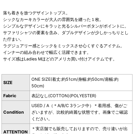
落ち着きを放つデザイントップス。
シックなカーキカラーが大人の雰囲気を纏った１枚。
シンプルなデザインにキラッと光るシルバーボタンがポイントに。
サファリシャツの要素を含み、ダブルデザインが少しかっちりとし
た佇まい。
ラグジュアリー感とシックをミックスさせ心くすぐるアイテム。
インナーの組み合わせで幅広く活躍できます。
サイズ感はLadies Mほどのアメリカ買い付けアイテムです。
ONE SIZE(着丈:約51cm/身幅:約50cm/肩幅:約
SIZE
50cm)
Fabric
表記なし(COTTON)(POLYESTER)
USED / A（＊A/B/C 3ランク中）＊着用感、傷がご
Condition
ざいますが、比較的綺麗な状態です。画像でご確認
ください。
＊実店舗でも販売しておりますので、売り違いが出
ATTENTION