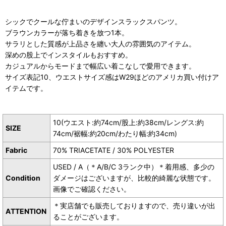
シックでクールな佇まいのデザインスラックスパンツ。
ブラウンカラーが落ち着きを放つ1本。
サラリとした質感が上品さを纏い大人の雰囲気のアイテム。
深めの股上でインスタイルもおすすめ。
カジュアルからモードまで幅広い着こなしで愛用できます。
サイズ表記10、ウエストサイズ感はW29ほどのアメリカ買い付けア
イテムです。
10(ウエスト:約74cm/股上:約38cm/レングス:約
SIZE
74cm/裾幅:約20cm/わたり幅:約34cm)
Fabric
70% TRIACETATE / 30% POLYESTER
USED / A（＊A/B/C 3ランク中）＊着用感、多少の
Condition
ダメージはございますが、比較的綺麗な状態です。
画像でご確認ください。
＊実店舗でも販売しておりますので、売り違いが出
ATTENTION
ることがございます。