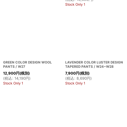
Stock Only 1
GREEN COLOR DESIGN WOOL
LAVENDER COLOR LUSTER DESIGN
PANTS / W27
TAPERED PANTS / W24~W28
12,900
円
(税別)
7,900
円
(税別)
(
税込
:
14,190
円
)
(
税込
:
8,690
円
)
Stock Only 1
Stock Only 1