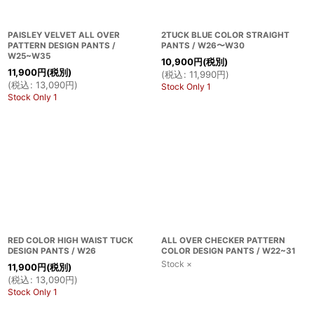
PAISLEY VELVET ALL OVER
2TUCK BLUE COLOR STRAIGHT
PATTERN DESIGN PANTS /
PANTS / W26〜W30
W25~W35
10,900
円
(税別)
11,900
円
(税別)
(
税込
:
11,990
円
)
(
税込
:
13,090
円
)
Stock Only 1
Stock Only 1
RED COLOR HIGH WAIST TUCK
ALL OVER CHECKER PATTERN
DESIGN PANTS / W26
COLOR DESIGN PANTS / W22~31
Stock ×
11,900
円
(税別)
(
税込
:
13,090
円
)
Stock Only 1