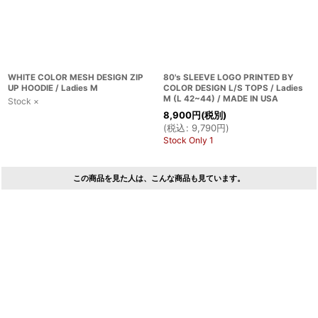
WHITE COLOR MESH DESIGN ZIP
80's SLEEVE LOGO PRINTED BY
UP HOODIE / Ladies M
COLOR DESIGN L/S TOPS / Ladies
M (L 42~44) / MADE IN USA
Stock ×
8,900
円
(税別)
(
税込
:
9,790
円
)
Stock Only 1
この商品を見た人は、こんな商品も見ています。