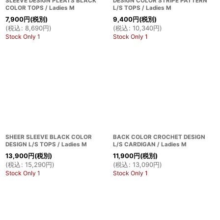
SLEEVE DESIGN PLEATS BLACK
DESIGN COLOR STRIPE PATTERN
COLOR TOPS / Ladies M
L/S TOPS / Ladies M
7,900
円
(税別)
9,400
円
(税別)
(
税込
:
8,690
円
)
(
税込
:
10,340
円
)
Stock Only 1
Stock Only 1
SHEER SLEEVE BLACK COLOR
BACK COLOR CROCHET DESIGN
DESIGN L/S TOPS / Ladies M
L/S CARDIGAN / Ladies M
13,900
円
(税別)
11,900
円
(税別)
(
税込
:
15,290
円
)
(
税込
:
13,090
円
)
Stock Only 1
Stock Only 1