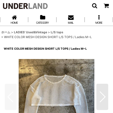
HOME
CATEGORY
MAIL
MORE
ホーム
>
LADIES' Used&Vintage
>
L/S tops
>
WHITE COLOR MESH DESIGN SHORT L/S TOPS / Ladies M~L
WHITE COLOR MESH DESIGN SHORT L/S TOPS / Ladies M~L