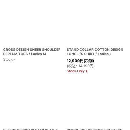
CROSS DESIGN SHEER SHOULDER
STAND COLLAR COTTON DESIGN
PEPLUM TOPS / Ladies M
LONG L/S SHIRT / Ladies L
Stock ×
12,900
円
(税別)
(
税込
:
14,190
円
)
Stock Only 1