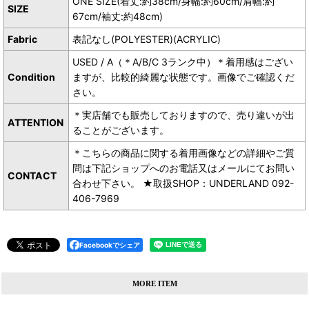
ONE SIZE(着丈:約38cm/身幅:約60cm/肩幅:約
SIZE
67cm/袖丈:約48cm)
Fabric
表記なし(POLYESTER)(ACRYLIC)
USED / A（＊A/B/C 3ランク中）＊着用感はござい
Condition
ますが、比較的綺麗な状態です。画像でご確認くだ
さい。
＊実店舗でも販売しておりますので、売り違いが出
ATTENTION
ることがございます。
＊こちらの商品に関する着用画像などの詳細やご質
問は下記ショップへのお電話又はメールにてお問い
CONTACT
合わせ下さい。 ★取扱SHOP：UNDERLAND 092-
406-7969
Facebookでシェア
MORE ITEM