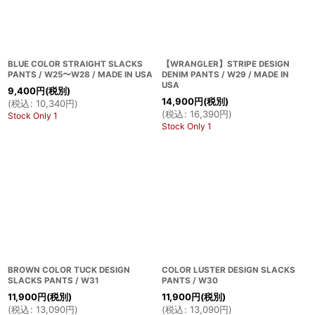
BLUE COLOR STRAIGHT SLACKS
【WRANGLER】STRIPE DESIGN
PANTS / W25〜W28 / MADE IN USA
DENIM PANTS / W29 / MADE IN
USA
9,400
円
(税別)
14,900
円
(税別)
(
税込
:
10,340
円
)
(
税込
:
16,390
円
)
Stock Only 1
Stock Only 1
BROWN COLOR TUCK DESIGN
COLOR LUSTER DESIGN SLACKS
SLACKS PANTS / W31
PANTS / W30
11,900
円
(税別)
11,900
円
(税別)
(
税込
:
13,090
円
)
(
税込
:
13,090
円
)