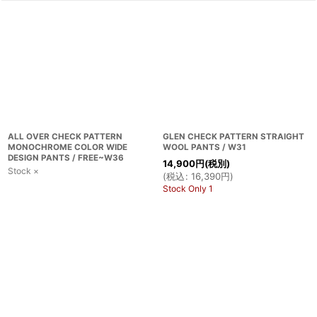
ALL OVER CHECK PATTERN
GLEN CHECK PATTERN STRAIGHT
MONOCHROME COLOR WIDE
WOOL PANTS / W31
DESIGN PANTS / FREE~W36
14,900
円
(税別)
Stock ×
(
税込
:
16,390
円
)
Stock Only 1