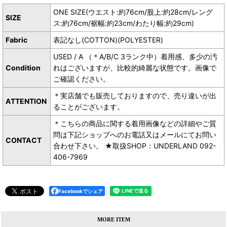
ONE SIZE(ウエスト:約76cm/股上:約28cm/レング
SIZE
ス:約76cm/裾幅:約23cm/わたり幅:約29cm)
Fabric
表記なし(COTTON)(POLYESTER)
USED / A （＊A/B/C 3ランク中）着用感、多少の汚
Condition
れはございますが、比較的綺麗な状態です。画像で
ご確認ください。
＊実店舗でも販売しておりますので、売り違いが出
ATTENTION
ることがございます。
＊こちらの商品に関する着用画像などの詳細やご質
問は下記ショップへのお電話又はメールにてお問い
CONTACT
合わせ下さい。 ★取扱SHOP：UNDERLAND 092-
406-7969
Facebookでシェア
MORE ITEM