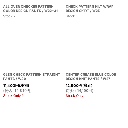
ALL OVER CHECKER PATTERN
CHECK PATTERN KILT WRAP
COLOR DESIGN PANTS / W22~31
DESIGN SKIRT / W25
Stock ×
Stock ×
GLEN CHECK PATTERN STRAIGHT
CENTER CREASE BLUE COLOR
PANTS / W30
DESIGN KNIT PANTS / W27
11,400
円
(税別)
12,900
円
(税別)
(
税込
:
12,540
円
)
(
税込
:
14,190
円
)
Stock Only 1
Stock Only 1