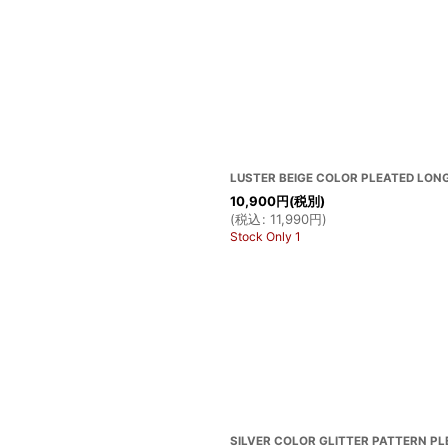
LUSTER BEIGE COLOR PLEATED LON
10,900
円
(税別)
(
税込
:
11,990
円
)
Stock Only 1
SILVER COLOR GLITTER PATTERN PL