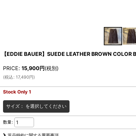
【EDDIE BAUER】SUEDE LEATHER BROWN COLOR BAC
PRICE
:
15,900
円
(税別)
(
税込
:
17,490
円
)
Stock Only 1
サイズ：
を選択してください
数量
:
返品特約に関する重要事項