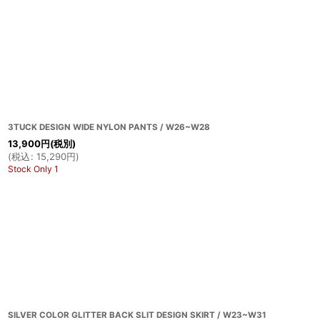
3TUCK DESIGN WIDE NYLON PANTS / W26~W28
13,900
円
(税別)
(
税込
:
15,290
円
)
Stock Only 1
SILVER COLOR GLITTER BACK SLIT DESIGN SKIRT / W23~W31