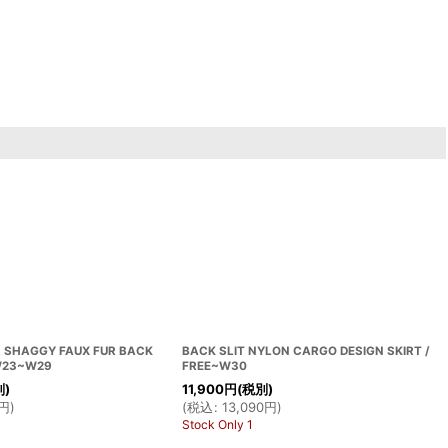
 SHAGGY FAUX FUR BACK
BACK SLIT NYLON CARGO DESIGN SKIRT /
 W23~W29
FREE~W30
別)
11,900
円
(税別)
円
)
(
税込
:
13,090
円
)
Stock Only 1