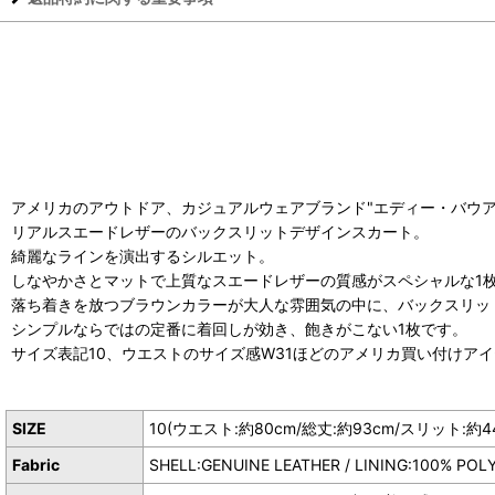
アメリカのアウトドア、カジュアルウェアブランド"エディー・バウア
リアルスエードレザーのバックスリットデザインスカート。
綺麗なラインを演出するシルエット。
しなやかさとマットで上質なスエードレザーの質感がスペシャルな1
落ち着きを放つブラウンカラーが大人な雰囲気の中に、バックスリッ
シンプルならではの定番に着回しが効き、飽きがこない1枚です。
サイズ表記10、ウエストのサイズ感W31ほどのアメリカ買い付けア
SIZE
10(ウエスト:約80cm/総丈:約93cm/スリット:約4
Fabric
SHELL:GENUINE LEATHER / LINING:100% POL