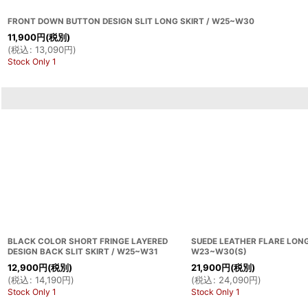
FRONT DOWN BUTTON DESIGN SLIT LONG SKIRT / W25~W30
11,900
円
(税別)
(
税込
:
13,090
円
)
Stock Only 1
BLACK COLOR SHORT FRINGE LAYERED
SUEDE LEATHER FLARE LONG
DESIGN BACK SLIT SKIRT / W25~W31
W23~W30(S)
12,900
円
(税別)
21,900
円
(税別)
(
税込
:
14,190
円
)
(
税込
:
24,090
円
)
Stock Only 1
Stock Only 1