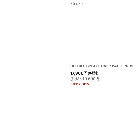
Stock ×
OLD DESIGN ALL OVER PATTERN VEL
17,900
円
(税別)
(
税込
:
19,690
円
)
Stock Only 1