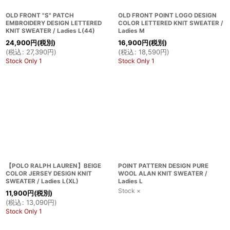
OLD FRONT "S" PATCH
OLD FRONT POINT LOGO DESIGN
EMBROIDERY DESIGN LETTERED
COLOR LETTERED KNIT SWEATER /
KNIT SWEATER / Ladies L(44)
Ladies M
24,900
円
(税別)
16,900
円
(税別)
(
税込
:
27,390
円
)
(
税込
:
18,590
円
)
Stock Only 1
Stock Only 1
【POLO RALPH LAUREN】BEIGE
POINT PATTERN DESIGN PURE
COLOR JERSEY DESIGN KNIT
WOOL ALAN KNIT SWEATER /
SWEATER / Ladies L(XL)
Ladies L
Stock ×
11,900
円
(税別)
(
税込
:
13,090
円
)
Stock Only 1