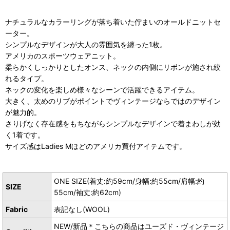
ナチュラルなカラーリングが落ち着いた佇まいのオールドニットセ
ーター。
シンプルなデザインが大人の雰囲気を纏った1枚。
アメリカのスポーツウェアニット。
柔らかくしっかりとしたオンス、ネックの内側にリボンが施され絞
れるタイプ。
ネックの変化を楽しめ様々なシーンで活躍できるアイテム。
大きく、太めのリブがポイントでヴィンテージならではのデザイン
が魅力的。
さりげなく存在感をもちながらシンプルなデザインで着まわしが効
く1着です。
サイズ感はLadies Mほどのアメリカ買付アイテムです。
ONE SIZE(着丈:約59cm/身幅:約55cm/肩幅:約
SIZE
55cm/袖丈:約62cm)
Fabric
表記なし(WOOL)
NEW/新品＊こちらの商品はユーズド・ヴィンテージ