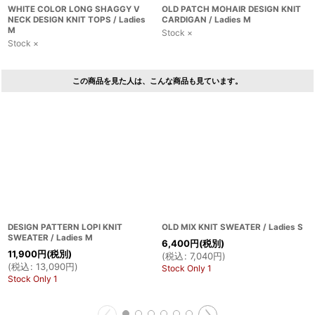
WHITE COLOR LONG SHAGGY V
OLD PATCH MOHAIR DESIGN KNIT
NECK DESIGN KNIT TOPS / Ladies
CARDIGAN / Ladies M
M
Stock ×
Stock ×
この商品を見た人は、こんな商品も見ています。
DESIGN PATTERN LOPI KNIT
OLD MIX KNIT SWEATER / Ladies S
SWEATER / Ladies M
6,400
円
(税別)
11,900
円
(税別)
(
税込
:
7,040
円
)
(
税込
:
13,090
円
)
Stock Only 1
Stock Only 1