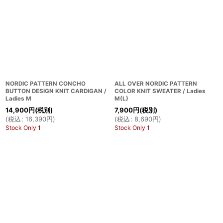
NORDIC PATTERN CONCHO
ALL OVER NORDIC PATTERN
BUTTON DESIGN KNIT CARDIGAN /
COLOR KNIT SWEATER / Ladies
Ladies M
M(L)
14,900
円
(税別)
7,900
円
(税別)
(
税込
:
16,390
円
)
(
税込
:
8,690
円
)
Stock Only 1
Stock Only 1