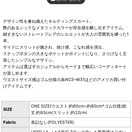
デザイン性を兼ね備えたキルティングスカート。
艶のあるシックなメタリックカラーが存在感を醸し出すアイテム。
細すぎないストレートフレアのシルエットが大人の雰囲気を纏った1
本。
サイドにスリットが施され、抜け感、こなれ感を演出。
スナップボタンの大きなポケットがポイントになり、さりげなく主
張したシンプルなデザイン。
アイテムは選ばずカジュアルからモードまで幅広いコーディネート
が楽しめます。
ウエストサイズ感はゴム仕様の為W23~W31ほどのアメリカ買い付
けアイテムです。
ONE SIZE(ウエスト:約60cm~約80cm*ゴム仕様/総
SIZE
丈:約93cm/スリット:約32cm)
Fabric
表記なし(POLYESTER)
USED / A （＊A/B/C 3ランク中）＊着用感はござい