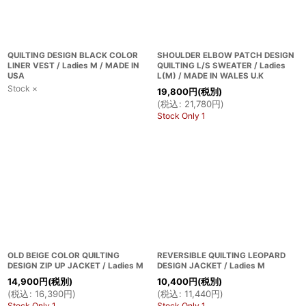
QUILTING DESIGN BLACK COLOR
SHOULDER ELBOW PATCH DESIGN
LINER VEST / Ladies M / MADE IN
QUILTING L/S SWEATER / Ladies
USA
L(M) / MADE IN WALES U.K
Stock ×
19,800
円
(税別)
(
税込
:
21,780
円
)
Stock Only 1
OLD BEIGE COLOR QUILTING
REVERSIBLE QUILTING LEOPARD
DESIGN ZIP UP JACKET / Ladies M
DESIGN JACKET / Ladies M
14,900
円
(税別)
10,400
円
(税別)
(
税込
:
16,390
円
)
(
税込
:
11,440
円
)
Stock Only 1
Stock Only 1