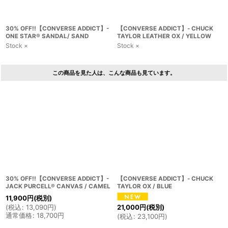
30% OFF!!【CONVERSE ADDICT】-
【CONVERSE ADDICT】- CHUCK
ONE STAR® SANDAL/ SAND
TAYLOR LEATHER OX / YELLOW
Stock ×
Stock ×
この商品を見た人は、こんな商品も見ています。
30% OFF!!【CONVERSE ADDICT】-
【CONVERSE ADDICT】- CHUCK
JACK PURCELL® CANVAS / CAMEL
TAYLOR OX / BLUE
11,900
円
(税別)
(
税込
:
13,090
円
)
21,000
円
(税別)
通常価格
:
18,700
円
(
税込
:
23,100
円
)