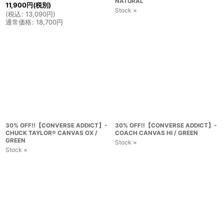
NATURAL
11,900
円
(税別)
Stock ×
(
税込
:
13,090
円
)
通常価格
:
18,700
円
30% OFF!!【CONVERSE ADDICT】-
30% OFF!!【CONVERSE ADDICT】-
CHUCK TAYLOR® CANVAS OX /
COACH CANVAS HI / GREEN
GREEN
Stock ×
Stock ×