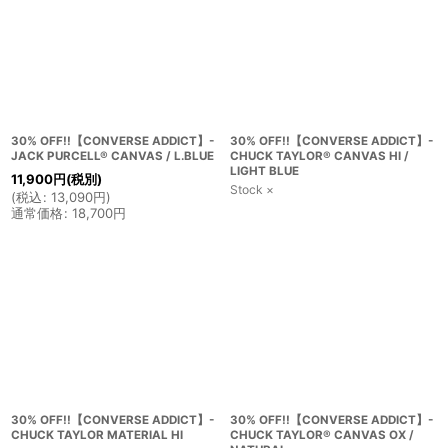
30% OFF!!【CONVERSE ADDICT】-
30% OFF!!【CONVERSE ADDICT】-
JACK PURCELL® CANVAS / L.BLUE
CHUCK TAYLOR® CANVAS HI /
LIGHT BLUE
11,900
円
(税別)
Stock ×
(
税込
:
13,090
円
)
通常価格
:
18,700
円
30% OFF!!【CONVERSE ADDICT】-
30% OFF!!【CONVERSE ADDICT】-
CHUCK TAYLOR MATERIAL HI
CHUCK TAYLOR® CANVAS OX /