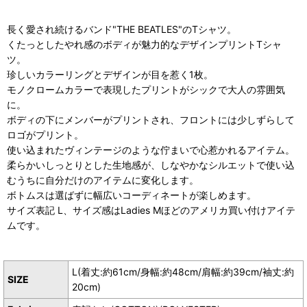
長く愛され続けるバンド"THE BEATLES"のTシャツ。
くたっとしたやれ感のボディが魅力的なデザインプリントTシャ
ツ。
珍しいカラーリングとデザインが目を惹く1枚。
モノクロームカラーで表現したプリントがシックで大人の雰囲気
に。
ボディの下にメンバーがプリントされ、フロントには少しずらして
ロゴがプリント。
使い込まれたヴィンテージのような佇まいで心惹かれるアイテム。
柔らかいしっとりとした生地感が、しなやかなシルエットで使い込
むうちに自分だけのアイテムに変化します。
ボトムスは選ばずに幅広いコーディネートが楽しめます。
サイズ表記 L、サイズ感はLadies Mほどのアメリカ買い付けアイテ
ムです。
L(着丈:約61cm/身幅:約48cm/肩幅:約39cm/袖丈:約
SIZE
20cm)