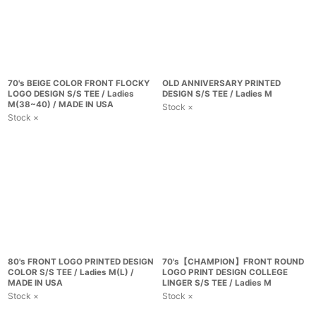
70's BEIGE COLOR FRONT FLOCKY
OLD ANNIVERSARY PRINTED
LOGO DESIGN S/S TEE / Ladies
DESIGN S/S TEE / Ladies M
M(38~40) / MADE IN USA
Stock ×
Stock ×
80's FRONT LOGO PRINTED DESIGN
70's【CHAMPION】FRONT ROUND
COLOR S/S TEE / Ladies M(L) /
LOGO PRINT DESIGN COLLEGE
MADE IN USA
LINGER S/S TEE / Ladies M
Stock ×
Stock ×