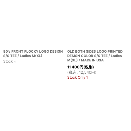
80's FRONT FLOCKY LOGO DESIGN
OLD BOTH SIDES LOGO PRINTED
S/S TEE / Ladies M(XL)
DESIGN COLOR S/S TEE / Ladies
M(XL) / MADE IN USA
Stock ×
11,400
円
(税別)
(
税込
:
12,540
円
)
Stock Only 1