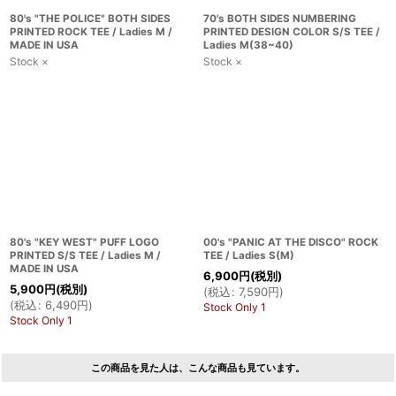
80's "THE POLICE" BOTH SIDES
70's BOTH SIDES NUMBERING
PRINTED ROCK TEE / Ladies M /
PRINTED DESIGN COLOR S/S TEE /
MADE IN USA
Ladies M(38~40)
Stock ×
Stock ×
80's "KEY WEST" PUFF LOGO
00's "PANIC AT THE DISCO" ROCK
PRINTED S/S TEE / Ladies M /
TEE / Ladies S(M)
MADE IN USA
6,900
円
(税別)
5,900
円
(税別)
(
税込
:
7,590
円
)
(
税込
:
6,490
円
)
Stock Only 1
Stock Only 1
この商品を見た人は、こんな商品も見ています。