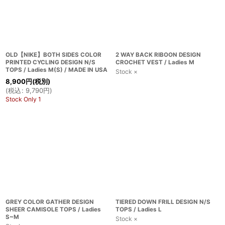
OLD【NIKE】BOTH SIDES COLOR
2 WAY BACK RIBOON DESIGN
PRINTED CYCLING DESIGN N/S
CROCHET VEST / Ladies M
TOPS / Ladies M(S) / MADE IN USA
Stock ×
8,900
円
(税別)
(
税込
:
9,790
円
)
Stock Only 1
GREY COLOR GATHER DESIGN
TIERED DOWN FRILL DESIGN N/S
SHEER CAMISOLE TOPS / Ladies
TOPS / Ladies L
S~M
Stock ×