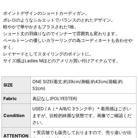
ポイントデザインのショートカーディガン。
ボレロのようなシルエットでバランスのとれたデザイン。
軽やかで華やかさもプラスされた1枚。
ショート丈の羽織りなのでインナーで雰囲気も変わります。
ペールトーンの優しいカラーリングの為コーディネートも合わせや
すく、
レイヤードとしてスタイリングのポイントに。
サイズ感はLadies Mほどのアメリカ買い付けアイテムです。
ONE SIZE(着丈:約39cm/身幅:約43cm/肩幅:約
SIZE
52cm)
Fabric
表記なし(POLYESTER)
USED / A（＊A/B/C 3ランク中）＊着用感はござい
Condition
ますが、比較的綺麗な状態です。画像でご確認くだ
さい。
＊実店舗でも販売しておりますので、売り違いが出
ATTENTION