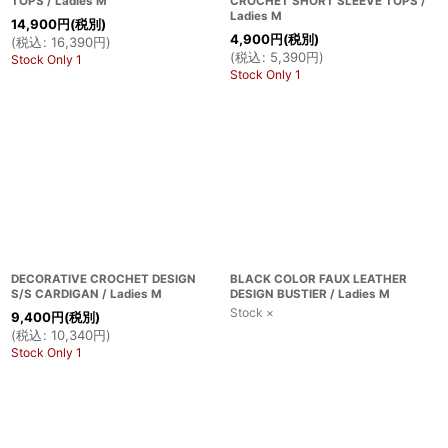
TOPS / Ladies M
CROCHET SHORT SLEEVE TOPS /
Ladies M
14,900
円
(税別)
4,900
円
(税別)
(
税込
:
16,390
円
)
(
税込
:
5,390
円
)
Stock Only 1
Stock Only 1
DECORATIVE CROCHET DESIGN
BLACK COLOR FAUX LEATHER
S/S CARDIGAN / Ladies M
DESIGN BUSTIER / Ladies M
Stock ×
9,400
円
(税別)
(
税込
:
10,340
円
)
Stock Only 1