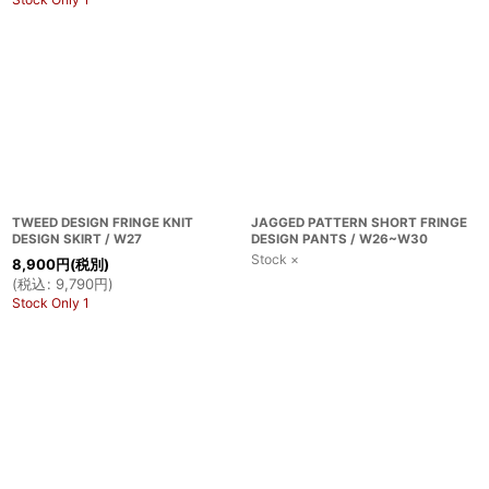
TWEED DESIGN FRINGE KNIT
JAGGED PATTERN SHORT FRINGE
DESIGN SKIRT / W27
DESIGN PANTS / W26~W30
Stock ×
8,900
円
(税別)
(
税込
:
9,790
円
)
Stock Only 1