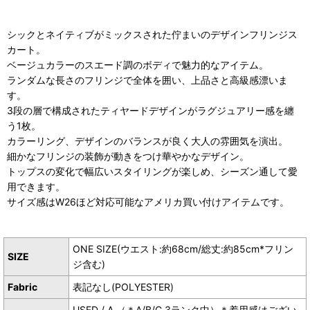
シックとネイティブがミックスされた佇まいのデザインフリンジス
カート。
ベージュカラーのスエード調のボディで魅力的なアイテム。
ランダムな長さのフリンジで全体を囲い、上品さと高級感漂いま
す。
3段の層で構成されたティヤードデザインがラグジュアリー感を纏
う1枚。
カラーリング、デザインのバランスが良く大人の雰囲気を演出。
細かなフリンジの装飾が動きをつけ華やかなデザイン。
トップスの変化で幅広いスタイリングが楽しめ、シーズン通して愛
用できます。
サイズ感はW26ほど対応可能なアメリカ買い付けアイテムです。
ONE SIZE(ウエスト:約68cm/総丈:約85cm*フリン
SIZE
ジ含む)
Fabric
表記なし(POLYESTER)
USED / A （＊A/B/C 3ランク中）＊着用感はござい