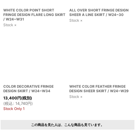
WHITE COLOR POINT SHORT
ALL OVER SHORT FRINGE DESIGN
FRINGE DESIGN FLARE LONG SKIRT
SHEER A LINE SKIRT / W24~30
/ W24~W31
Stock ×
Stock ×
COLOR DECORATIVE FRINGE
WHITE COLOR FEATHER FRINGE
DESIGN SKIRT / W24~W34
DESIGN SHEER SKIRT / W24~W29
Stock ×
13,400
円
(税別)
(
税込
:
14,740
円
)
Stock Only 1
この商品を見た人は、こんな商品も見ています。