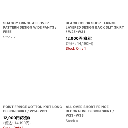
SHAGGY FRINGE ALL OVER
BLACK COLOR SHORT FRINGE
PATTERN DESIGN WIDE PANTS /
LAYERED DESIGN BACK SLIT SKIRT
FREE
/ W25~W31
Stock ×
12,900
円
(税別)
(
税込
:
14,190
円
)
Stock Only 1
POINT FRINGE COTTON KNIT LONG
ALL OVER SHORT FRINGE
DESIGN SKIRT / W24~W31
DECORATIVE DESIGN SKIRT /
W23~W33
12,900
円
(税別)
Stock ×
(
税込
:
14,190
円
)
Stock Only 1