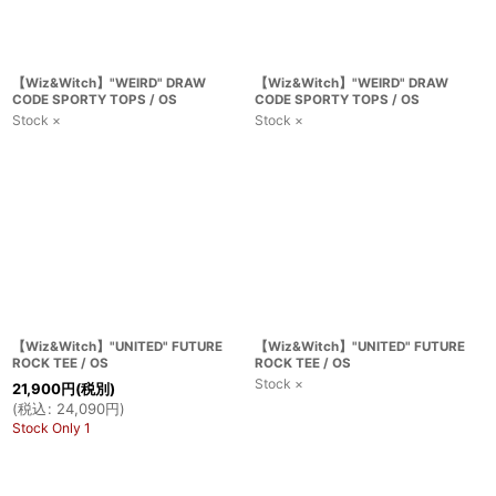
【Wiz&Witch】"WEIRD" DRAW
【Wiz&Witch】"WEIRD" DRAW
CODE SPORTY TOPS / OS
CODE SPORTY TOPS / OS
Stock ×
Stock ×
【Wiz&Witch】"UNITED" FUTURE
【Wiz&Witch】"UNITED" FUTURE
ROCK TEE / OS
ROCK TEE / OS
Stock ×
21,900
円
(税別)
(
税込
:
24,090
円
)
Stock Only 1