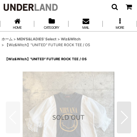
HOME
CATEGORY
MAIL
MORE
ホーム
>
MEN'S&LADIES' Select
>
Wiz&Witch
>
【Wiz&Witch】"UNITED" FUTURE ROCK TEE / OS
【Wiz&Witch】"UNITED" FUTURE ROCK TEE / OS