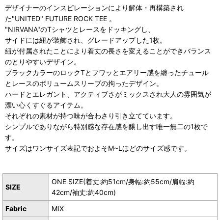
デザイナーのインスピレーションにより解体・再構築され
た"UNITED" FUTURE ROCK TEE 。
"NIRVANA"のTシャツとレースをドッキングし、
サイドには紐が装飾され、グレードアップした1枚。
紐が付属されたことにより着丈の長さを変えることができバランス
のとりやすいデザイン。
ブラックカラーのロックTとフワッとエアリー感を纏ったチュール
とレースのボリュームスリーブの拘ったデザイン。
ハードとエレガント、アクティブさがミックスされ大人の雰囲気が
漂い心くすぐるアイテム。
それぞれの素材が持つ味が合わさり引き立てています。
シンプルでありながら特別感な存在感を醸し出す唯一無二の1枚で
す。
サイズはワンサイズ表記でおよそM~Lほどのサイズ感です。
ONE SIZE(着丈:約51cm/身幅:約55cm/肩幅:約
SIZE
42cm/袖丈:約40cm)
Fabric
MIX