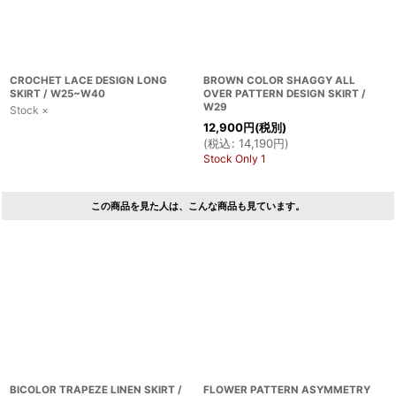
CROCHET LACE DESIGN LONG
BROWN COLOR SHAGGY ALL
SKIRT / W25~W40
OVER PATTERN DESIGN SKIRT /
W29
Stock ×
12,900
円
(税別)
(
税込
:
14,190
円
)
Stock Only 1
この商品を見た人は、こんな商品も見ています。
BICOLOR TRAPEZE LINEN SKIRT /
FLOWER PATTERN ASYMMETRY