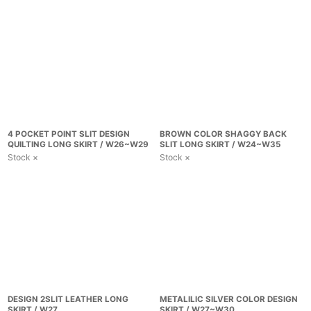
4 POCKET POINT SLIT DESIGN
BROWN COLOR SHAGGY BACK
QUILTING LONG SKIRT / W26~W29
SLIT LONG SKIRT / W24~W35
Stock ×
Stock ×
DESIGN 2SLIT LEATHER LONG
METALILIC SILVER COLOR DESIGN
SKIRT / W27
SKIRT / W27~W30