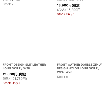
Stock ×
13,900
円
(税別)
(
税込
:
15,290
円
)
Stock Only 1
FRONT DESIGN SLIT LEATHER
FRONT GATHER DOUBLE ZIP UP
LONG SKIRT / W28
DESIGN NYLON LONG SKIRT /
W24~W26
19,800
円
(税別)
Stock ×
(
税込
:
21,780
円
)
Stock Only 1