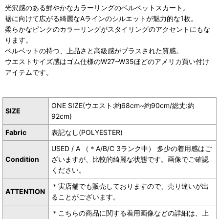
光沢感のある鮮やかなカラーリングのベルベットスカート。
裾に向けて広がる綺麗なAラインのシルエットが魅力的な1枚。
柔らかなピンクのカラーリングがスタイリングのアクセントにもな
ります。
ベルベットの持つ、上品さと高級感がプラスされた質感。
ウエストサイズ感はゴム仕様のW27~W35ほどのアメリカ買い付け
アイテムです。
ONE SIZE(ウエスト:約68cm~約90cm/総丈:約
SIZE
92cm)
Fabric
表記なし(POLYESTER)
USED / A （＊A/B/C 3ランク中） 多少の着用感はご
Condition
ざいますが、比較的綺麗な状態です。画像でご確認
ください。
＊実店舗でも販売しておりますので、売り違いが出
ATTENTION
ることがございます。
＊こちらの商品に関する着用画像などの詳細は、上