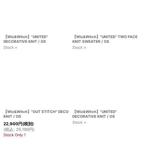
【Wiz&Witch】"UNITED"
【Wiz&Witch】"UNITED" TWO FACE
DECORATIVE KNIT / OS
KNIT SWEATER / OS
Stock ×
Stock ×
【Wiz&Witch】"OUT STITCH" DECO
【Wiz&Witch】"UNITED"
KNIT / OS
DECORATIVE KNIT / OS
Stock ×
22,900
円
(税別)
(
税込
:
25,190
円
)
Stock Only 1