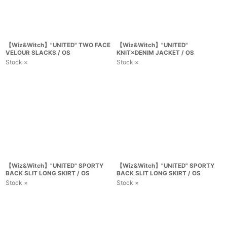
【Wiz&Witch】"UNITED" TWO FACE
【Wiz&Witch】"UNITED"
VELOUR SLACKS / OS
KNIT×DENIM JACKET / OS
Stock ×
Stock ×
【Wiz&Witch】"UNITED" SPORTY
【Wiz&Witch】"UNITED" SPORTY
BACK SLIT LONG SKIRT / OS
BACK SLIT LONG SKIRT / OS
Stock ×
Stock ×