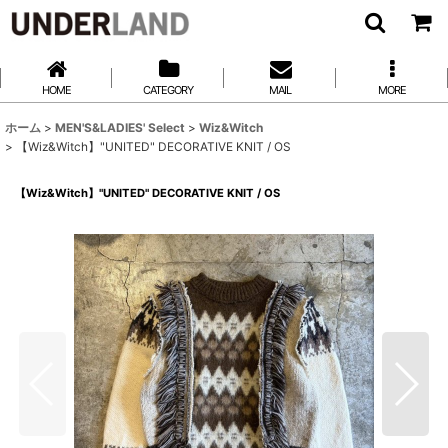
HOME
CATEGORY
MAIL
MORE
ホーム
>
MEN'S&LADIES' Select
>
Wiz&Witch
>
【Wiz&Witch】"UNITED" DECORATIVE KNIT / OS
【Wiz&Witch】"UNITED" DECORATIVE KNIT / OS