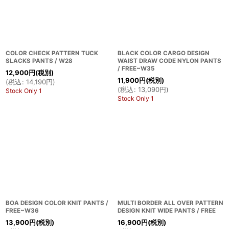
COLOR CHECK PATTERN TUCK
BLACK COLOR CARGO DESIGN
SLACKS PANTS / W28
WAIST DRAW CODE NYLON PANTS
/ FREE~W35
12,900
円
(税別)
11,900
円
(税別)
(
税込
:
14,190
円
)
(
税込
:
13,090
円
)
Stock Only 1
Stock Only 1
BOA DESIGN COLOR KNIT PANTS /
MULTI BORDER ALL OVER PATTERN
FREE~W36
DESIGN KNIT WIDE PANTS / FREE
13,900
円
(税別)
16,900
円
(税別)