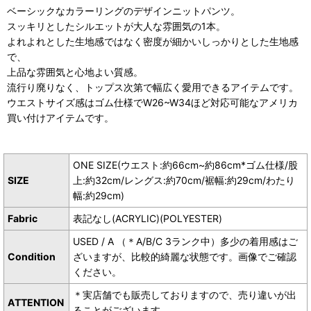
ベーシックなカラーリングのデザインニットパンツ。
スッキリとしたシルエットが大人な雰囲気の1本。
よれよれとした生地感ではなく密度が細かいしっかりとした生地感
で、
上品な雰囲気と心地よい質感。
流行り廃りなく、トップス次第で幅広く愛用できるアイテムです。
ウエストサイズ感はゴム仕様でW26~W34ほど対応可能なアメリカ
買い付けアイテムです。
ONE SIZE(ウエスト:約66cm~約86cm*ゴム仕様/股
SIZE
上:約32cm/レングス:約70cm/裾幅:約29cm/わたり
幅:約29cm)
Fabric
表記なし(ACRYLIC)(POLYESTER)
USED / A （＊A/B/C 3ランク中）多少の着用感はご
Condition
ざいますが、比較的綺麗な状態です。画像でご確認
ください。
＊実店舗でも販売しておりますので、売り違いが出
ATTENTION
ることがございます。