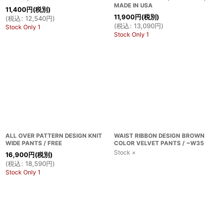
MADE IN USA
11,400
円
(税別)
11,900
円
(税別)
(
税込
:
12,540
円
)
(
税込
:
13,090
円
)
Stock Only 1
Stock Only 1
ALL OVER PATTERN DESIGN KNIT
WAIST RIBBON DESIGN BROWN
WIDE PANTS / FREE
COLOR VELVET PANTS / ~W35
Stock ×
16,900
円
(税別)
(
税込
:
18,590
円
)
Stock Only 1