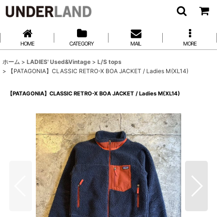
HOME
CATEGORY
MAIL
MORE
ホーム
>
LADIES' Used&Vintage
>
L/S tops
>
【PATAGONIA】CLASSIC RETRO-X BOA JACKET / Ladies M(XL14)
【PATAGONIA】CLASSIC RETRO-X BOA JACKET / Ladies M(XL14)