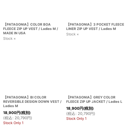
【PATAGONIA】COLOR BOA
【PATAGONIA】3 POCKET FLEECE
FLEECE ZIP UP VEST / Ladies M /
LINER ZIP UP VEST / Ladies M
MADE IN USA
Stock ×
Stock ×
【PATAGONIA】BI COLOR
【PATAGONIA】GREY COLOR
REVERSIBLE DESIGN DOWN VEST /
FLEECE ZIP UP JACKET / Ladies L
Ladies M
18,900
円
(税別)
18,900
円
(税別)
(
税込
:
20,790
円
)
(
税込
:
20,790
円
)
Stock Only 1
Stock Only 1