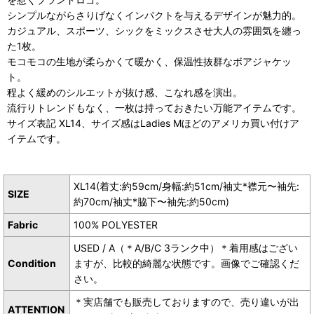
シンプルながらさりげなくインパクトを与えるデザインが魅力的。
カジュアル、スポーツ、シックをミックスさせ大人の雰囲気を纏っ
た1枚。
モコモコの生地が柔らかくて暖かく、保温性抜群なボアジャケッ
ト。
程よく緩めのシルエットが抜け感、こなれ感を演出。
流行りトレンドもなく、一枚は持っておきたい万能アイテムです。
サイズ表記 XL14、サイズ感はLadies Mほどのアメリカ買い付けア
イテムです。
XL14(着丈:約59cm/身幅:約51cm/袖丈*襟元〜袖先:
SIZE
約70cm/袖丈*脇下〜袖先:約50cm)
Fabric
100% POLYESTER
USED / A（＊A/B/C 3ランク中）＊着用感はござい
Condition
ますが、比較的綺麗な状態です。画像でご確認くだ
さい。
＊実店舗でも販売しておりますので、売り違いが出
ATTENTION