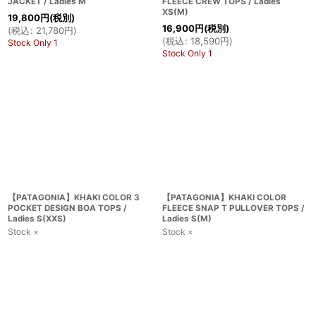
JACKET / Ladies M
FLEECE CREW TOPS / Ladies
XS(M)
19,800
円
(税別)
16,900
円
(税別)
(
税込
:
21,780
円
)
(
税込
:
18,590
円
)
Stock Only 1
Stock Only 1
【PATAGONIA】KHAKI COLOR 3
【PATAGONIA】KHAKI COLOR
POCKET DESIGN BOA TOPS /
FLEECE SNAP T PULLOVER TOPS /
Ladies S(XXS)
Ladies S(M)
Stock ×
Stock ×