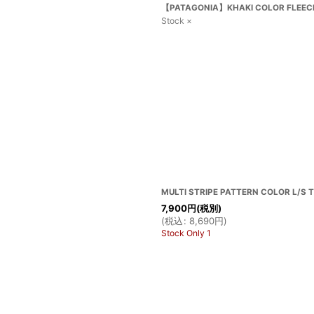
【PATAGONIA】KHAKI COLOR FLEECE 
Stock ×
MULTI STRIPE PATTERN COLOR L/S T
7,900
円
(税別)
(
税込
:
8,690
円
)
Stock Only 1