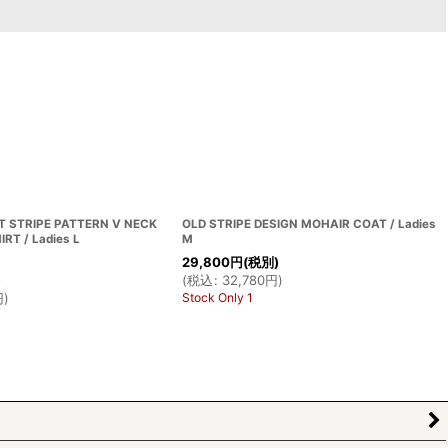
T STRIPE PATTERN V NECK
OLD STRIPE DESIGN MOHAIR COAT / Ladies
IRT / Ladies L
M
29,800
円
(税別)
(
税込
:
32,780
円
)
)
Stock Only 1
円
)