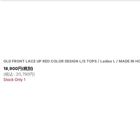
OLD FRONT LACE UP RED COLOR DESIGN L/S TOPS / Ladies L / MADE IN 
18,900
円
(税別)
(
税込
:
20,790
円
)
Stock Only 1