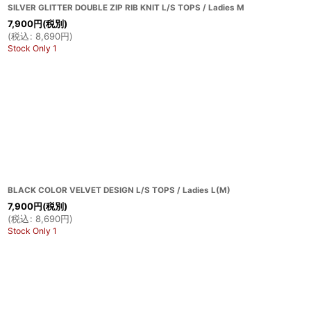
SILVER GLITTER DOUBLE ZIP RIB KNIT L/S TOPS / Ladies M
7,900
円
(税別)
(
税込
:
8,690
円
)
Stock Only 1
BLACK COLOR VELVET DESIGN L/S TOPS / Ladies L(M)
7,900
円
(税別)
(
税込
:
8,690
円
)
Stock Only 1