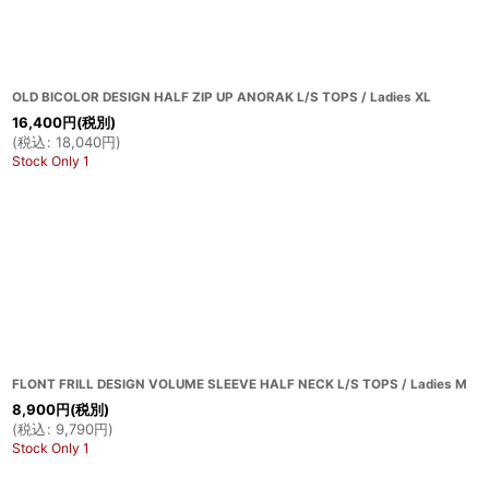
OLD BICOLOR DESIGN HALF ZIP UP ANORAK L/S TOPS / Ladies XL
16,400
円
(税別)
(
税込
:
18,040
円
)
Stock Only 1
FLONT FRILL DESIGN VOLUME SLEEVE HALF NECK L/S TOPS / Ladies M
8,900
円
(税別)
(
税込
:
9,790
円
)
Stock Only 1