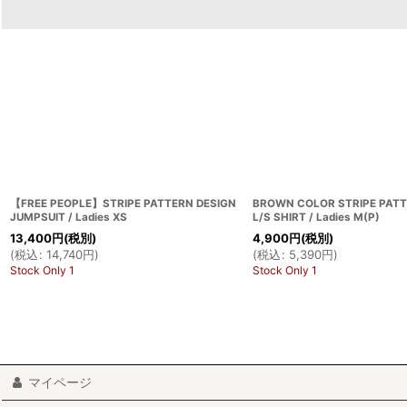
【FREE PEOPLE】STRIPE PATTERN DESIGN
BROWN COLOR STRIPE PATT
JUMPSUIT / Ladies XS
L/S SHIRT / Ladies M(P)
13,400
円
(税別)
4,900
円
(税別)
(
税込
:
14,740
円
)
(
税込
:
5,390
円
)
Stock Only 1
Stock Only 1
マイページ