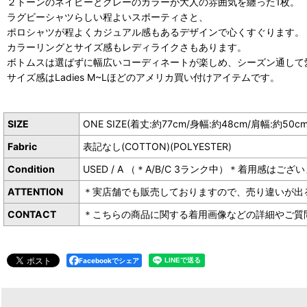
２トーンのネイビーとグレーのカラーが大人の雰囲気を纏った1枚。
ラグビーシャツらしい程よいスポーティさと、
ポロシャツが程よくカジュアル感もあるデザインで心くすぐります。
カラーリングとサイズ感もレディライクさもあります。
ボトムスは選ばずに幅広いコーディネートが楽しめ、シーズン通して
サイズ感はLadies M~Lほどのアメリカ買い付けアイテムです。
SIZE
ONE SIZE(着丈:約77cm/身幅:約48cm/肩幅:約50c
Fabric
表記なし(COTTON)(POLYESTER)
Condition
USED / A （＊A/B/C 3ランク中）＊着用感
ATTENTION
＊実店舗でも販売しておりますので、売り違いが出
CONTACT
＊こちらの商品に関する着用画像などの詳細やご質問は下
Facebookでシェア