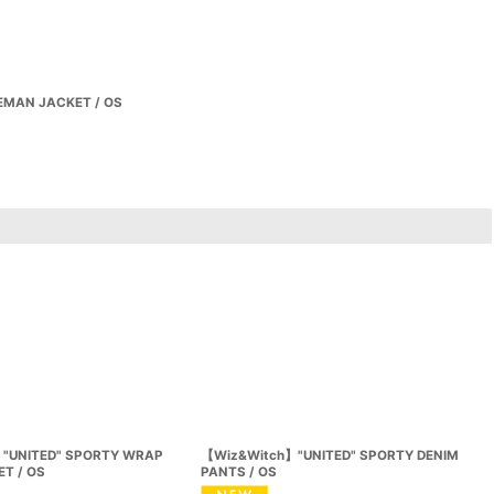
EMAN JACKET / OS
"UNITED" SPORTY WRAP
【Wiz&Witch】"UNITED" SPORTY DENIM
T / OS
PANTS / OS