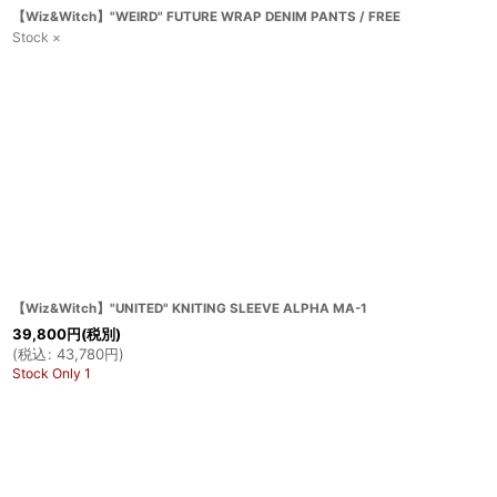
【Wiz&Witch】"WEIRD" FUTURE WRAP DENIM PANTS / FREE
Stock ×
【Wiz&Witch】"UNITED" KNITING SLEEVE ALPHA MA-1
39,800
円
(税別)
(
税込
:
43,780
円
)
Stock Only 1