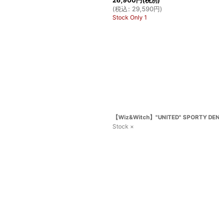
(
税込
:
29,590
円
)
Stock Only 1
【Wiz&Witch】"UNITED" SPORTY DEN
Stock ×