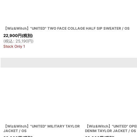
【Wiz&Witch】"UNITED" TWO FACE COLLAGE HALF SIP SWEATER / OS
22,900
円
(税別)
(
税込
:
25,190
円
)
Stock Only 1
【Wiz&Witch】"UNITED" MILITARY TAYLOR
【Wiz&Witch】"UNITED" OPE
JACKET / OS
DENIM TAYLOR JACKET / OS