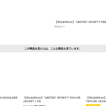
【Wiz&Witch】"UNITED" SPORTY FIR
Stock ×
この商品を見た人は、こんな商品も見ています。
N SHOULDER
【Wiz&Witch】"UNITED" SPORTY TAYLOR
【Wiz&Witch】
JACKET / OS
TAYLOR JACKE