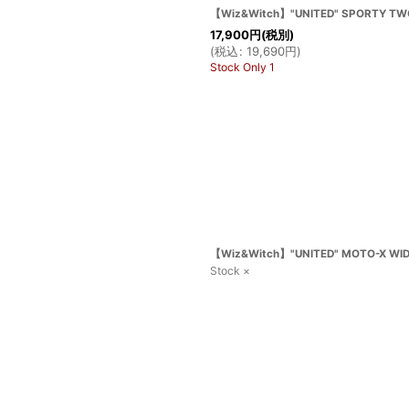
【Wiz&Witch】"UNITED" SPORTY TWO
17,900
円
(税別)
(
税込
:
19,690
円
)
Stock Only 1
【Wiz&Witch】"UNITED" MOTO-X WID
Stock ×