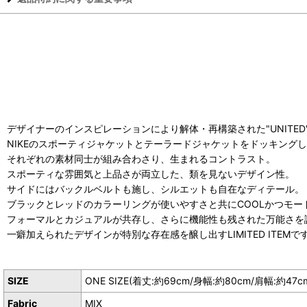
デザイナーのインスピレーションにより解体・再構築された"UNITED" SPO
NIKEのスポーティジャケットとテーラードジャケットをドッキング
それぞれの素材同士が組み合わさり、生まれるコントラスト。
スポーティな雰囲気と上品さが両立した、類を見ないデザイン性。
サイドにはバックルベルトも施し、シルエットも自在なディテール。
ブラックとレッドのカラーリングが使いやすさと共にCOOLかつモー
フォーマルとカジュアルが共存し、さらに機能性も残された万能さを
一癖加えられたデザインが特別な存在感を醸し出すLIMITED ITEMで
SIZE
ONE SIZE(着丈:約69cm/身幅:約80cm/肩幅:約47c
Fabric
MIX