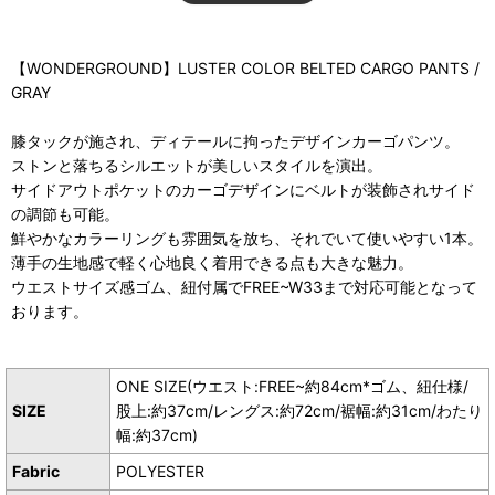
【WONDERGROUND】LUSTER COLOR BELTED CARGO PANTS /
GRAY
膝タックが施され、ディテールに拘ったデザインカーゴパンツ。
ストンと落ちるシルエットが美しいスタイルを演出。
サイドアウトポケットのカーゴデザインにベルトが装飾されサイド
の調節も可能。
鮮やかなカラーリングも雰囲気を放ち、それでいて使いやすい1本。
薄手の生地感で軽く心地良く着用できる点も大きな魅力。
ウエストサイズ感ゴム、紐付属でFREE~W33まで対応可能となって
おります。
ONE SIZE(ウエスト:FREE~約84cm*ゴム、紐仕様/
SIZE
股上:約37cm/レングス:約72cm/裾幅:約31cm/わたり
幅:約37cm)
Fabric
POLYESTER