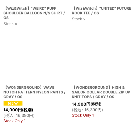
【Wiz&Witch】"WEIRD" PUFF
【Wiz&Witch】"UNITED" FUTURE
SHOULDER BALLOON N/S SHIRT /
ROCK TEE / OS
OS
Stock ×
Stock ×
【WONDERGROUND】WAVE
【WONDERGROUND】HIGH &
NOTCH PATTERN NYLON PANTS /
SAILOR COLLAR DOUBLE ZIP UP
GRAY / OS
KNIT TOPS / GRAY / OS
14,900
円
(税別)
(
税込
:
16,390
円
)
14,900
円
(税別)
Stock Only 1
(
税込
:
16,390
円
)
Stock Only 1