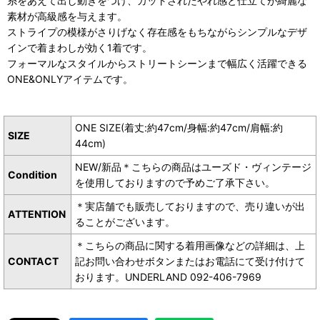
糸をあえて出し動きをつけ、カットされたやれ感と仕立てが綺麗な
素材が高級感を与えます。
ストライプの模様がさりげなく存在感をもちながらシンプルなデザ
インで着まわしが効く1着です。
フォーマルなスタイルからストリートシーンまで幅広く活躍できる
ONE&ONLYアイテムです。
ONE SIZE(着丈:約47cm/身幅:約47cm/肩幅:約
SIZE
44cm)
NEW/新品＊こちらの商品はユーズド・ヴィンテージ
Condition
を使用しておりますので予めご了承下さい。
＊実店舗でも販売しておりますので、売り違いが出
ATTENTION
ることがございます。
＊こちらの商品に関する着用画像などの詳細は、上
CONTACT
記お問い合わせボタンまたはお電話にて受け付けて
おります。UNDERLAND 092-406-7969