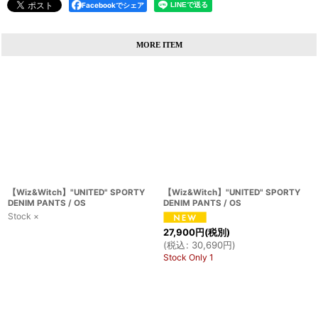
Facebookでシェア
MORE ITEM
【Wiz&Witch】"UNITED" SPORTY
【Wiz&Witch】"UNITED" SPORTY
DENIM PANTS / OS
DENIM PANTS / OS
Stock ×
27,900
円
(税別)
(
税込
:
30,690
円
)
Stock Only 1