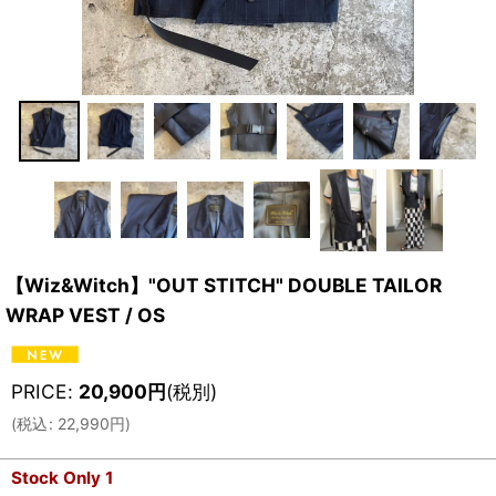
【Wiz&Witch】"OUT STITCH" DOUBLE TAILOR
WRAP VEST / OS
PRICE
:
20,900
円
(税別)
(
税込
:
22,990
円
)
Stock Only 1