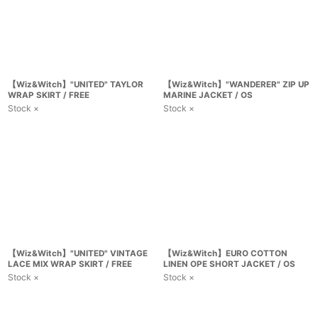
【Wiz&Witch】"UNITED" TAYLOR
【Wiz&Witch】"WANDERER" ZIP UP
WRAP SKIRT / FREE
MARINE JACKET / OS
Stock ×
Stock ×
【Wiz&Witch】"UNITED" VINTAGE
【Wiz&Witch】EURO COTTON
LACE MIX WRAP SKIRT / FREE
LINEN OPE SHORT JACKET / OS
Stock ×
Stock ×