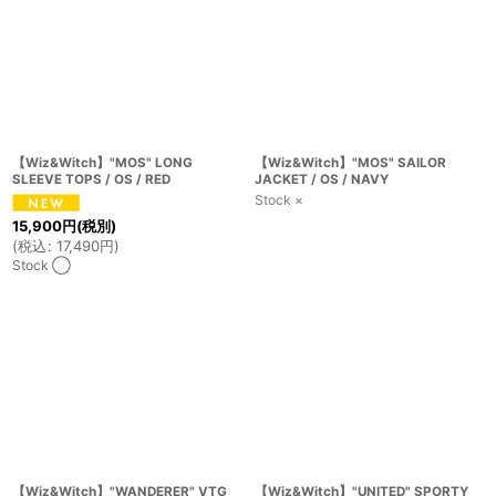
【Wiz&Witch】"MOS" LONG
【Wiz&Witch】"MOS" SAILOR
SLEEVE TOPS / OS / RED
JACKET / OS / NAVY
Stock ×
15,900
円
(税別)
(
税込
:
17,490
円
)
Stock ◯
【Wiz&Witch】"WANDERER" VTG
【Wiz&Witch】"UNITED" SPORTY