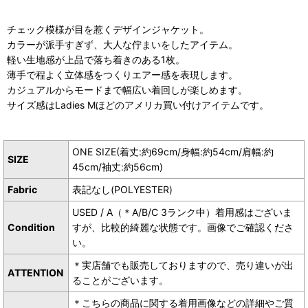
チェック模様が目を惹くデザインジャケット。
カラーが派手すぎず、大人な佇まいをしたアイテム。
軽い生地感が上品で落ち着きのある1枚。
薄手で程よく立体感をつくりエアー感を表現します。
カジュアルからモードまで幅広い着回しが楽しめます。
サイズ感はLadies Mほどのアメリカ買い付けアイテムです。
ONE SIZE(着丈:約69cm/身幅:約54cm/肩幅:約
SIZE
45cm/袖丈:約56cm)
Fabric
表記なし(POLYESTER)
USED / A（＊A/B/C 3ランク中）着用感はございま
Condition
すが、比較的綺麗な状態です。画像でご確認くださ
い。
＊実店舗でも販売しておりますので、売り違いが出
ATTENTION
ることがございます。
＊こちらの商品に関する着用画像などの詳細やご質