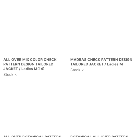
ALL OVER MIX COLOR CHECK
MADRAS CHECK PATTERN DESIGN
PATTERN DESIGN TAILORED
TAILORED JACKET / Ladies M
JACKET / Ladies M(14)
Stock ×
Stock ×
ALL OVER BOTANICAL PATTERN
BOTANICAL ALL OVER PATTERN