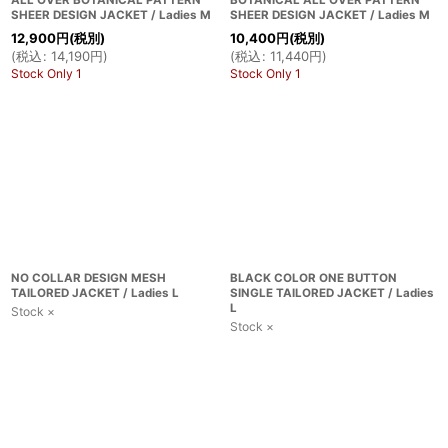
SHEER DESIGN JACKET / Ladies M
SHEER DESIGN JACKET / Ladies M
12,900
円
(税別)
10,400
円
(税別)
(
税込
:
14,190
円
)
(
税込
:
11,440
円
)
Stock Only 1
Stock Only 1
NO COLLAR DESIGN MESH
BLACK COLOR ONE BUTTON
TAILORED JACKET / Ladies L
SINGLE TAILORED JACKET / Ladies
L
Stock ×
Stock ×