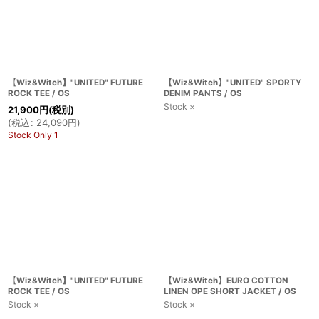
【Wiz&Witch】"UNITED" FUTURE
【Wiz&Witch】"UNITED" SPORTY
ROCK TEE / OS
DENIM PANTS / OS
Stock ×
21,900
円
(税別)
(
税込
:
24,090
円
)
Stock Only 1
【Wiz&Witch】"UNITED" FUTURE
【Wiz&Witch】EURO COTTON
ROCK TEE / OS
LINEN OPE SHORT JACKET / OS
Stock ×
Stock ×