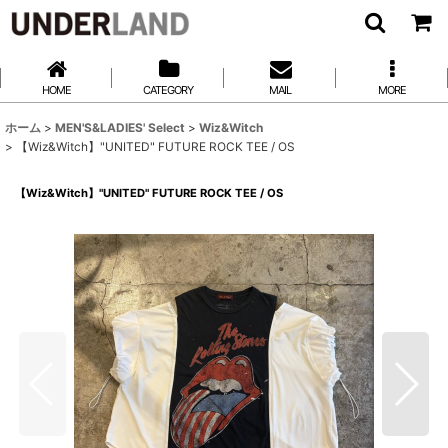
HOME
CATEGORY
MAIL
MORE
ホーム
>
MEN'S&LADIES' Select
>
Wiz&Witch
>
【Wiz&Witch】"UNITED" FUTURE ROCK TEE / OS
【Wiz&Witch】"UNITED" FUTURE ROCK TEE / OS