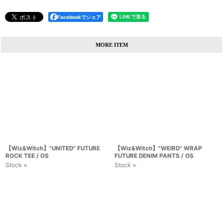
Facebookでシェア
MORE ITEM
【Wiz&Witch】"UNITED" FUTURE
【Wiz&Witch】"WEIRD" WRAP
ROCK TEE / OS
FUTURE DENIM PANTS / OS
Stock ×
Stock ×