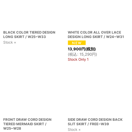
BLACK COLOR TIERED DESIGN
WHITE COLOR ALL OVER LACE
LONG SKIRT / W25~W33
DESIGN LONG SKIRT / W24~W31
Stock ×
13,900
円
(税別)
(
税込
:
15,290
円
)
Stock Only 1
FRONT DRAW CORD DESIGN
SIDE DRAW CORD DESIGN BACK
TIERED MERMAID SKIRT /
SLIT SKIRT / FREE~W39
W25~W28
Stock ×