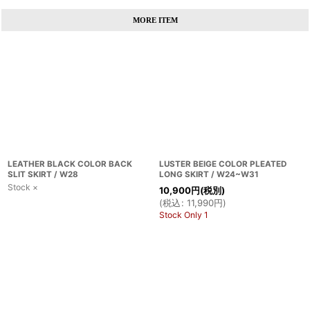
MORE ITEM
LEATHER BLACK COLOR BACK
LUSTER BEIGE COLOR PLEATED
SLIT SKIRT / W28
LONG SKIRT / W24~W31
Stock ×
10,900
円
(税別)
(
税込
:
11,990
円
)
Stock Only 1