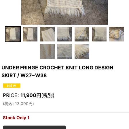
UNDER FRINGE CROCHET KNIT LONG DESIGN
SKIRT / W27~W38
PRICE
:
11,900
円
(税別)
(
税込
:
13,090
円
)
Stock Only 1