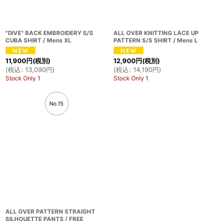
"DIVE" BACK EMBROIDERY S/S
ALL OVER KNITTING LACE UP
CUBA SHIRT / Mens XL
PATTERN S/S SHIRT / Mens L
11,900
円
(税別)
12,900
円
(税別)
(
税込
:
13,090
円
)
(
税込
:
14,190
円
)
Stock Only 1
Stock Only 1
No.15
ALL OVER PATTERN STRAIGHT
SILHOUETTE PANTS / FREE