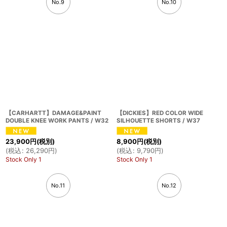
No.9
No.10
【CARHARTT】DAMAGE&PAINT
【DICKIES】RED COLOR WIDE
DOUBLE KNEE WORK PANTS / W32
SILHOUETTE SHORTS / W37
23,900
円
(税別)
8,900
円
(税別)
(
税込
:
26,290
円
)
(
税込
:
9,790
円
)
Stock Only 1
Stock Only 1
No.11
No.12