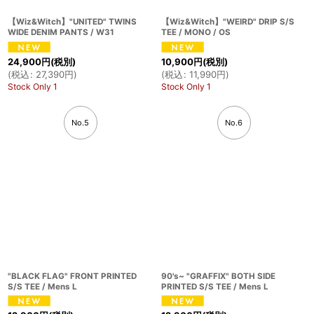
【Wiz&Witch】"UNITED" TWINS
【Wiz&Witch】"WEIRD" DRIP S/S
WIDE DENIM PANTS / W31
TEE / MONO / OS
24,900
円
(税別)
10,900
円
(税別)
(
税込
:
27,390
円
)
(
税込
:
11,990
円
)
Stock Only 1
Stock Only 1
No.5
No.6
"BLACK FLAG" FRONT PRINTED
90's~ "GRAFFIX" BOTH SIDE
S/S TEE / Mens L
PRINTED S/S TEE / Mens L