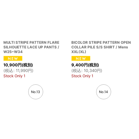
MULTI STRIPE PATTERN FLARE
BICOLOR STRIPE PATTERN OPEN
SILHOUETTE LACE UP PANTS /
COLLAR PILE S/S SHIRT / Mens
W25~W34
XXL(XL)
10,900
円
(税別)
9,400
円
(税別)
(
税込
:
11,990
円
)
(
税込
:
10,340
円
)
Stock Only 1
Stock Only 1
No.13
No.14