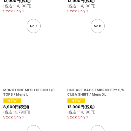
12,900
円
(税別)
12,900
円
(税別)
(
税込
:
14,190
円
)
(
税込
:
14,190
円
)
Stock Only 1
Stock Only 1
No.7
No.8
MONOTONE MESH DESGN L/S
LINE ART BACK EMBROIDERY S/S
TOPS / Mens L
CUBA SHIRT / Mens XL
8,900
円
(税別)
12,900
円
(税別)
(
税込
:
9,790
円
)
(
税込
:
14,190
円
)
Stock Only 1
Stock Only 1