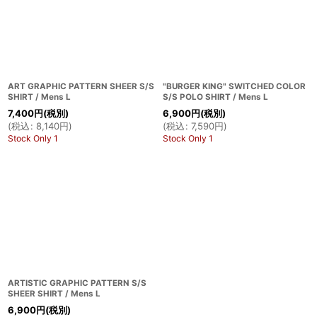
ART GRAPHIC PATTERN SHEER S/S
"BURGER KING" SWITCHED COLOR
SHIRT / Mens L
S/S POLO SHIRT / Mens L
7,400
円
(税別)
6,900
円
(税別)
(
税込
:
8,140
円
)
(
税込
:
7,590
円
)
Stock Only 1
Stock Only 1
ARTISTIC GRAPHIC PATTERN S/S
SHEER SHIRT / Mens L
6,900
円
(税別)