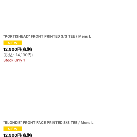
"PORTISHEAD" FRONT PRINTED S/S TEE / Mens L
12,900
円
(税別)
(
税込
:
14,190
円
)
Stock Only 1
"BLONDIE" FRONT FACE PRINTED S/S TEE / Mens L
12,900
円
(税別)