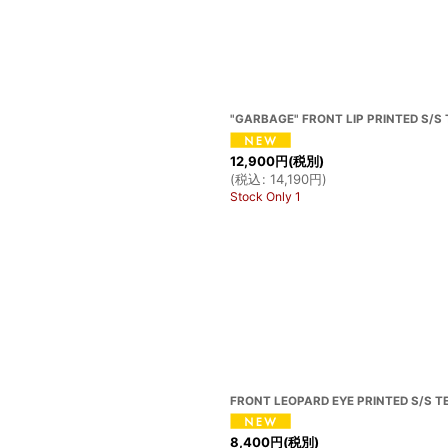
"GARBAGE" FRONT LIP PRINTED S/S T
12,900
円
(税別)
(
税込
:
14,190
円
)
Stock Only 1
FRONT LEOPARD EYE PRINTED S/S TE
8,400
円
(税別)