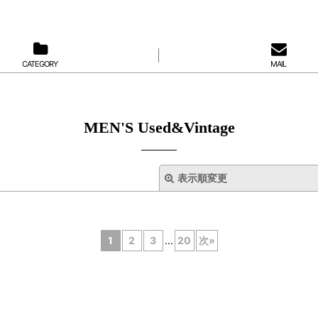
CATEGORY
MAIL
MEN'S Used&Vintage
表示順変更
1
2
3
...
20
次
»