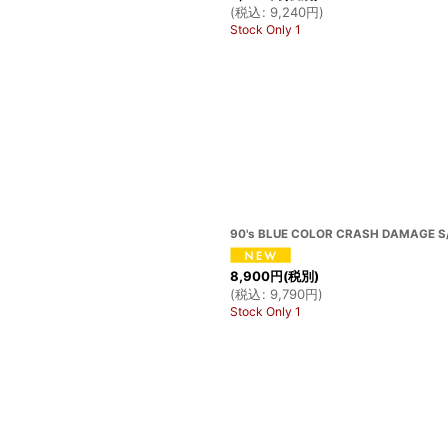
(
税込
:
9,240
円
)
Stock Only 1
90's BLUE COLOR CRASH DAMAGE S/
8,900
円
(税別)
(
税込
:
9,790
円
)
Stock Only 1