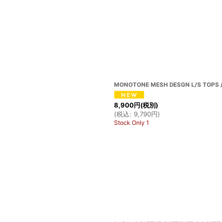
MONOTONE MESH DESGN L/S TOPS /
8,900
円
(税別)
(
税込
:
9,790
円
)
Stock Only 1