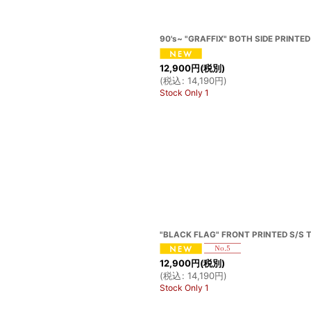
90's~ "GRAFFIX" BOTH SIDE PRINTED 
12,900
円
(税別)
(
税込
:
14,190
円
)
Stock Only 1
"BLACK FLAG" FRONT PRINTED S/S T
12,900
円
(税別)
(
税込
:
14,190
円
)
Stock Only 1