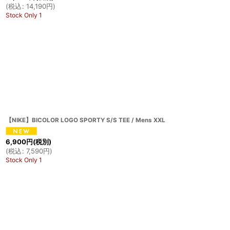
(
税込
:
14,190
円
)
Stock Only 1
【NIKE】BICOLOR LOGO SPORTY S/S TEE / Mens XXL
6,900
円
(税別)
(
税込
:
7,590
円
)
Stock Only 1