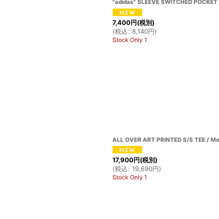
"adidas" SLEEVE SWITCHED POCKET 
7,400
円
(税別)
(
税込
:
8,140
円
)
Stock Only 1
ALL OVER ART PRINTED S/S TEE / Me
17,900
円
(税別)
(
税込
:
19,690
円
)
Stock Only 1