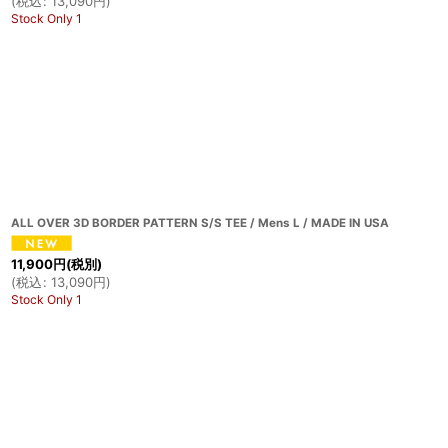
(
税込
:
13,090
円
)
Stock Only 1
ALL OVER 3D BORDER PATTERN S/S TEE / Mens L / MADE IN USA
11,900
円
(税別)
(
税込
:
13,090
円
)
Stock Only 1