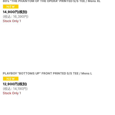
80's "THE PHANTOM OF THE OPERA" PRINTED S/S TEE / Mens XL
14,900
円
(税別)
(
税込
:
16,390
円
)
Stock Only 1
PLAYBOY "BOTTOMS UP" FRONT PRINTED S/S TEE / Mens L
12,900
円
(税別)
(
税込
:
14,190
円
)
Stock Only 1