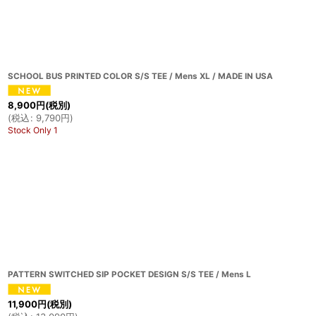
並び順
:
SCHOOL BUS PRINTED COLOR S/S TEE / Mens XL / MADE IN USA
8,900
円
(税別)
(
税込
:
9,790
円
)
Stock Only 1
PATTERN SWITCHED SIP POCKET DESIGN S/S TEE / Mens L
11,900
円
(税別)