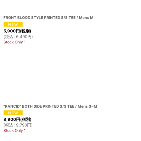
FRONT BLOOD STYLE PRINTED S/S TEE / Mens M
5,900
円
(税別)
(
税込
:
6,490
円
)
Stock Only 1
"RANCID" BOTH SIDE PRINTED S/S TEE / Mens S~M
8,900
円
(税別)
(
税込
:
9,790
円
)
Stock Only 1