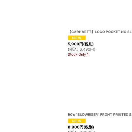
絞り込む
【CARHARTT】LOGO POCKET NO SLEE
5,900
円
(税別)
(
税込
:
6,490
円
)
Stock Only 1
90's "BUDWEISER" FRONT PRINTED S/
8,900
円
(税別)