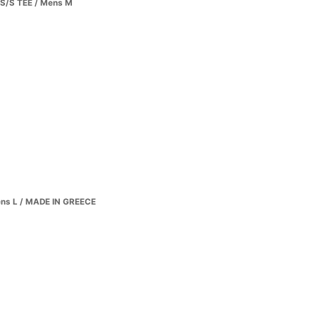
S/S TEE / Mens M
ns L / MADE IN GREECE