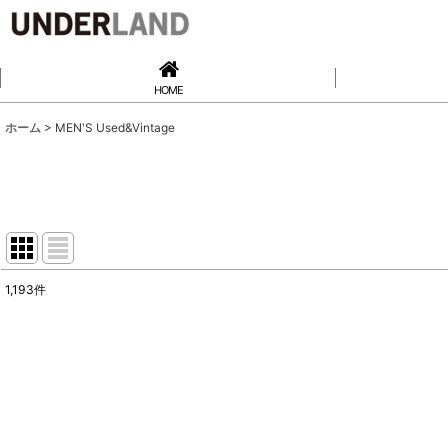
HOME
ホーム
>
MEN'S Used&Vintage
1,193
件
サブカテゴリ
:
表示数
:
在庫あり