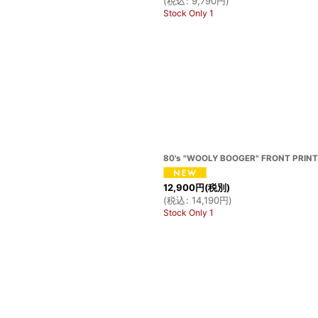
(
税込
:
9,790
円
)
Stock Only 1
80's "WOOLY BOOGER" FRONT PRINTE
12,900
円
(税別)
(
税込
:
14,190
円
)
Stock Only 1