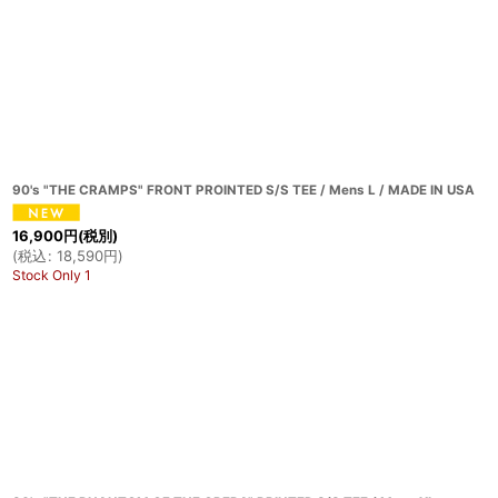
90's "THE CRAMPS" FRONT PROINTED S/S TEE / Mens L / MADE IN USA
16,900
円
(税別)
(
税込
:
18,590
円
)
Stock Only 1