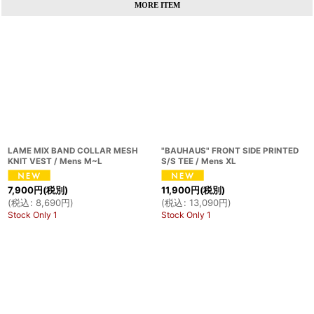
MORE ITEM
LAME MIX BAND COLLAR MESH
"BAUHAUS" FRONT SIDE PRINTED
KNIT VEST / Mens M~L
S/S TEE / Mens XL
7,900
円
(税別)
11,900
円
(税別)
(
税込
:
8,690
円
)
(
税込
:
13,090
円
)
Stock Only 1
Stock Only 1