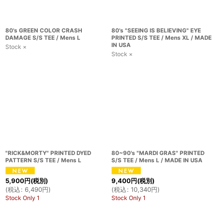
80's GREEN COLOR CRASH
80's "SEEING IS BELIEVING" EYE
DAMAGE S/S TEE / Mens L
PRINTED S/S TEE / Mens XL / MADE
IN USA
Stock ×
Stock ×
"RICK&MORTY" PRINTED DYED
80~90's "MARDI GRAS" PRINTED
PATTERN S/S TEE / Mens L
S/S TEE / Mens L / MADE IN USA
5,900
円
(税別)
9,400
円
(税別)
(
税込
:
6,490
円
)
(
税込
:
10,340
円
)
Stock Only 1
Stock Only 1