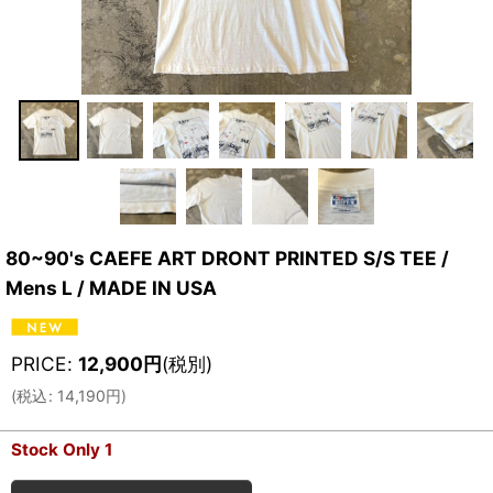
80~90's CAEFE ART DRONT PRINTED S/S TEE /
Mens L / MADE IN USA
PRICE
:
12,900
円
(税別)
(
税込
:
14,190
円
)
Stock Only 1