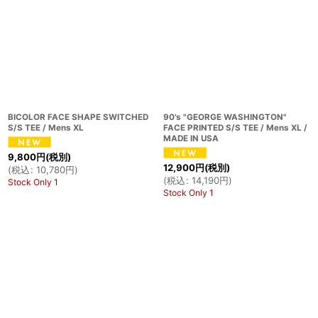
BICOLOR FACE SHAPE SWITCHED
90's "GEORGE WASHINGTON"
S/S TEE / Mens XL
FACE PRINTED S/S TEE / Mens XL /
MADE IN USA
9,800
円
(税別)
12,900
円
(税別)
(
税込
:
10,780
円
)
(
税込
:
14,190
円
)
Stock Only 1
Stock Only 1