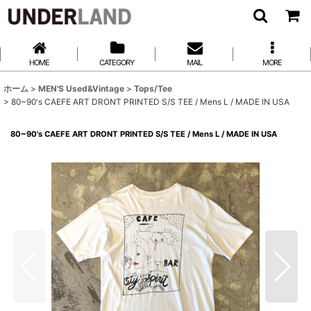
HOME
CATEGORY
MAIL
MORE
ホーム
>
MEN'S Used&Vintage
>
Tops/Tee
>
80~90's CAEFE ART DRONT PRINTED S/S TEE / Mens L / MADE IN USA
80~90's CAEFE ART DRONT PRINTED S/S TEE / Mens L / MADE IN USA