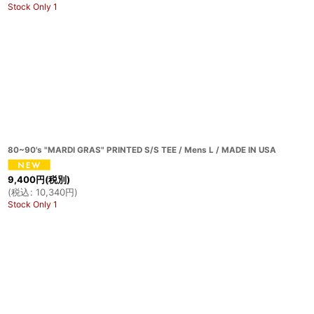
Stock Only 1
80~90's "MARDI GRAS" PRINTED S/S TEE / Mens L / MADE IN USA
9,400
円
(税別)
(
税込
:
10,340
円
)
Stock Only 1