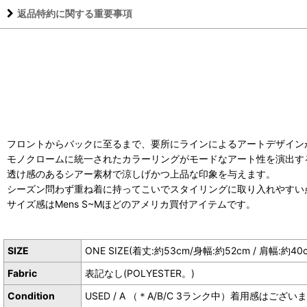
返品特約に関する重要事項
フロントからバックに至るまで、要所にラインによるアートデザイン
モノクロームに統一されたカラーリングがモードなアート性を演出す
透け感のあるシアー素材で涼しげかつ上品な印象を与えます。
シーズン問わず重ね着に持ってこいでスタイリングに取り入れやすい
サイズ感はMens S~Mほどのアメリカ買付アイテムです。
SIZE
ONE SIZE(着丈:約53cm/身幅:約52cm / 肩幅:約40
Fabric
表記なし(POLYESTER。)
Condition
USED / A （＊A/B/C 3ランク中）着用感