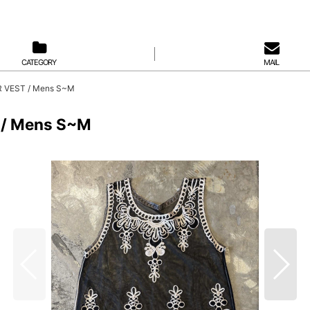
CATEGORY
MAIL
 VEST / Mens S~M
/ Mens S~M