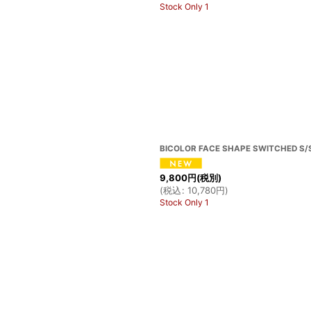
Stock Only 1
BICOLOR FACE SHAPE SWITCHED S/S
9,800
円
(税別)
(
税込
:
10,780
円
)
Stock Only 1