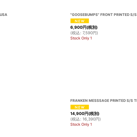
 USA
"GOOSEBUMPS" FRONT PRINTED S/S 
6,900
円
(税別)
(
税込
:
7,590
円
)
Stock Only 1
FRANKEN MESSSAGE PRINTED S/S TE
14,900
円
(税別)
(
税込
:
16,390
円
)
Stock Only 1