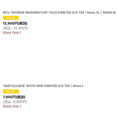
90's "GEORGE WASHINGTON" FACE PRINTED S/S TEE / Mens XL / MADE IN
12,900
円
(税別)
(
税込
:
14,190
円
)
Stock Only 1
"BEETLEJUICE" BOTH SIDE PRINTED S/S TEE / Mens L
7,900
円
(税別)
(
税込
:
8,690
円
)
Stock Only 1