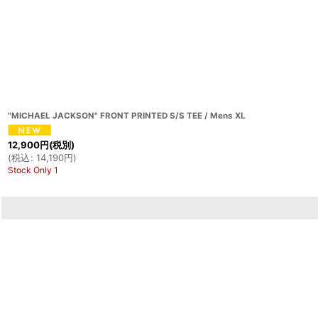
"MICHAEL JACKSON" FRONT PRINTED S/S TEE / Mens XL
12,900
円
(税別)
(
税込
:
14,190
円
)
Stock Only 1