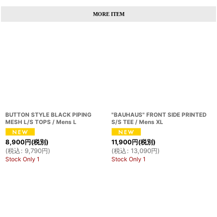
MORE ITEM
BUTTON STYLE BLACK PIPING
"BAUHAUS" FRONT SIDE PRINTED
MESH L/S TOPS / Mens L
S/S TEE / Mens XL
8,900
円
(税別)
11,900
円
(税別)
(
税込
:
9,790
円
)
(
税込
:
13,090
円
)
Stock Only 1
Stock Only 1