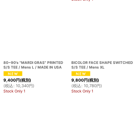
80~90's "MARDI GRAS" PRINTED
BICOLOR FACE SHAPE SWITCHED
S/S TEE / Mens L / MADE IN USA
S/S TEE / Mens XL
9,400
円
(税別)
9,800
円
(税別)
(
税込
:
10,340
円
)
(
税込
:
10,780
円
)
Stock Only 1
Stock Only 1