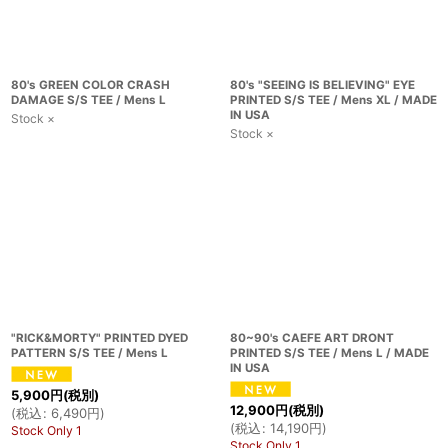
80's GREEN COLOR CRASH
80's "SEEING IS BELIEVING" EYE
DAMAGE S/S TEE / Mens L
PRINTED S/S TEE / Mens XL / MADE
IN USA
Stock ×
Stock ×
"RICK&MORTY" PRINTED DYED
80~90's CAEFE ART DRONT
PATTERN S/S TEE / Mens L
PRINTED S/S TEE / Mens L / MADE
IN USA
5,900
円
(税別)
12,900
円
(税別)
(
税込
:
6,490
円
)
(
税込
:
14,190
円
)
Stock Only 1
Stock Only 1