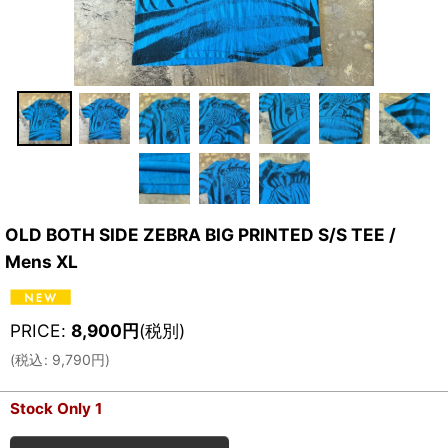
OLD BOTH SIDE ZEBRA BIG PRINTED S/S TEE /
Mens XL
PRICE
:
8,900
円
(税別)
(
税込
:
9,790
円
)
Stock Only 1