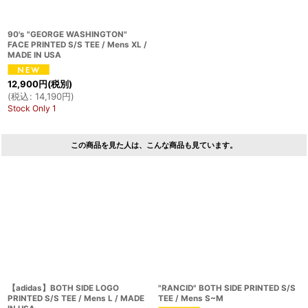
90's "GEORGE WASHINGTON"
FACE PRINTED S/S TEE / Mens XL /
MADE IN USA
12,900
円
(税別)
(
税込
:
14,190
円
)
Stock Only 1
この商品を見た人は、こんな商品も見ています。
【adidas】BOTH SIDE LOGO
"RANCID" BOTH SIDE PRINTED S/S
PRINTED S/S TEE / Mens L / MADE
TEE / Mens S~M