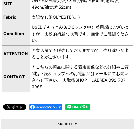
ONE SIZE(着丈:約73cm/身幅:約64cm/肩幅:約
SIZE
49cm/袖丈:約52cm)
Fabric
表記なし(POLYESTER。)
USED / A （＊A/B/C 3ランク中）着用感はございま
Condition
すが、比較的綺麗な状態です。画像でご確認くださ
い。
＊実店舗でも販売しておりますので、売り違いが出
ATTENTION
ることがございます。
＊こちらの商品に関する着用画像などの詳細やご質
問は下記ショップへのお電話又はメールにてお問い
CONTACT
合わせ下さい。 ★取扱SHOP：LABREA 092-707-
3969
Facebookでシェア
MORE ITEM