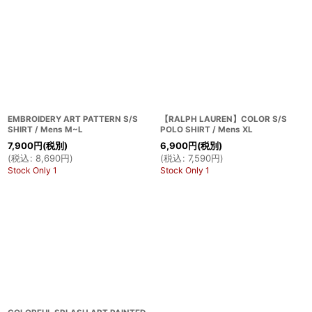
EMBROIDERY ART PATTERN S/S
【RALPH LAUREN】COLOR S/S
SHIRT / Mens M~L
POLO SHIRT / Mens XL
7,900
円
(税別)
6,900
円
(税別)
(
税込
:
8,690
円
)
(
税込
:
7,590
円
)
Stock Only 1
Stock Only 1