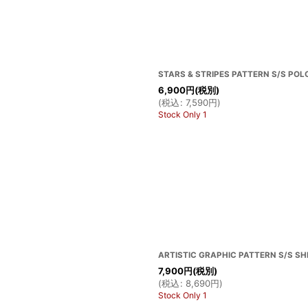
STARS & STRIPES PATTERN S/S POLO
6,900
円
(税別)
(
税込
:
7,590
円
)
Stock Only 1
ARTISTIC GRAPHIC PATTERN S/S SHE
7,900
円
(税別)
(
税込
:
8,690
円
)
Stock Only 1