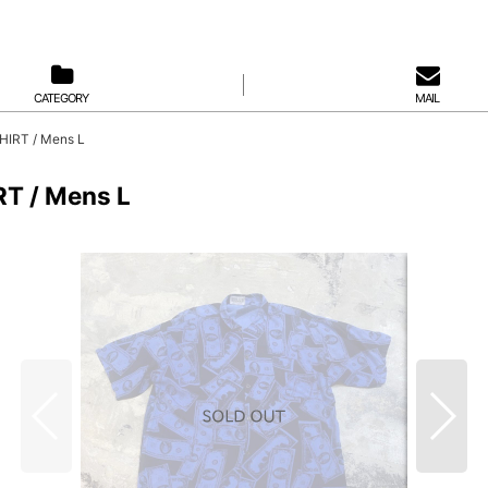
CATEGORY
MAIL
IRT / Mens L
T / Mens L