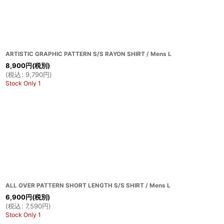
ARTISTIC GRAPHIC PATTERN S/S RAYON SHIRT / Mens L
8,900
円
(税別)
(
税込
:
9,790
円
)
Stock Only 1
ALL OVER PATTERN SHORT LENGTH S/S SHIRT / Mens L
6,900
円
(税別)
(
税込
:
7,590
円
)
Stock Only 1