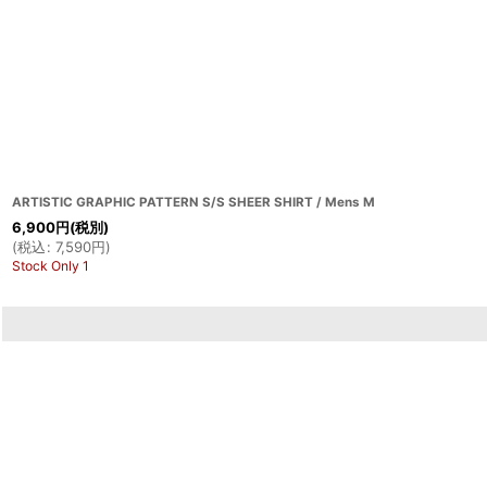
ARTISTIC GRAPHIC PATTERN S/S SHEER SHIRT / Mens M
6,900
円
(税別)
(
税込
:
7,590
円
)
Stock Only 1