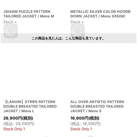
JIGSAW PUZZLE PATTERN
METALLIC SILVER COLOR HOODIE
TAILORED JACKET / Mens M
DOWN JACKET / Mens XXS(M)
Stock ×
Stock ×
この商品を見た人は、こんな商品も見ています。
【LANVIN】STRIPE PATTERN
ALL OVER ARTISTIC PATTERN
DOUBLE BREASTED TAILORED
DOUBLE BREASTED TAILORED
JACKET / Mens L
JACKET / Mens S
26,900
円
(税別)
16,900
円
(税別)
(
税込
:
29,590
円
)
(
税込
:
18,590
円
)
Stock Only 1
Stock Only 1