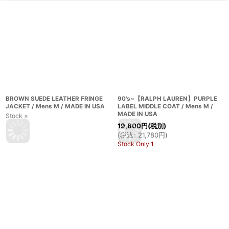
BROWN SUEDE LEATHER FRINGE
90's~【RALPH LAUREN】PURPLE
JACKET / Mens M / MADE IN USA
LABEL MIDDLE COAT / Mens M /
MADE IN USA
Stock ×
19,800
円
(税別)
(
税込
:
21,780
円
)
Stock Only 1