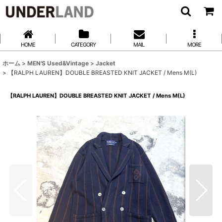
HOME
CATEGORY
MAIL
MORE
ホーム
>
MEN'S Used&Vintage
>
Jacket
>
【RALPH LAUREN】DOUBLE BREASTED KNIT JACKET / Mens M(L)
【RALPH LAUREN】DOUBLE BREASTED KNIT JACKET / Mens M(L)