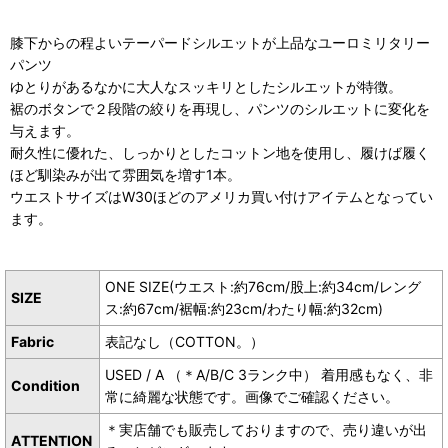
膝下からの程よいテーパードシルエットが上品なユーロミリタリー
パンツ
ゆとりがあるなかに大人なスッキリとしたシルエットが特徴。
裾のボタンで２段階の絞りを再現し、パンツのシルエットに変化を
与えます。
耐久性に優れた、しっかりとしたコットン地を使用し、履けば履く
ほど馴染みが出て雰囲気を増す1本。
ウエストサイズはW30ほどのアメリカ買い付けアイテムとなってい
ます。
ONE SIZE(ウエスト:約76cm/股上:約34cm/レング
SIZE
ス:約67cm/裾幅:約23cm/わたり幅:約32cm)
Fabric
表記なし（COTTON。）
USED / A （＊A/B/C 3ランク中） 着用感もなく、非
Condition
常に綺麗な状態です。画像でご確認ください。
＊実店舗でも販売しておりますので、売り違いが出
ATTENTION