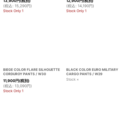
13,900
円
(税別)
12,900
円
(税別)
(
税込
:
15,290
円
)
(
税込
:
14,190
円
)
Stock Only 1
Stock Only 1
BIEGE COLOR FLARE SILHOUETTE
BLACK COLOR EURO MILITARY
CORDUROY PANTS / W30
CARGO PANTS / W29
Stock ×
11,900
円
(税別)
(
税込
:
13,090
円
)
Stock Only 1