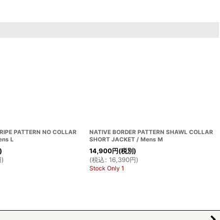
TRIPE PATTERN NO COLLAR
NATIVE BORDER PATTERN SHAWL COLLAR
ens L
SHORT JACKET / Mens M
)
14,900
円
(税別)
円
)
(
税込
:
16,390
円
)
Stock Only 1