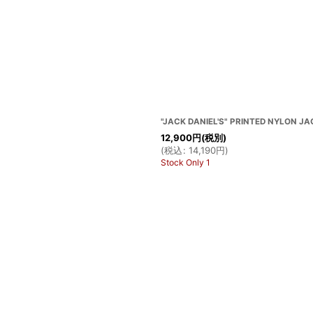
"JACK DANIEL'S" PRINTED NYLON JA
12,900
円
(税別)
(
税込
:
14,190
円
)
Stock Only 1