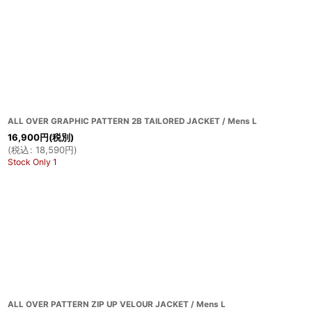
ALL OVER GRAPHIC PATTERN 2B TAILORED JACKET / Mens L
16,900
円
(税別)
(
税込
:
18,590
円
)
Stock Only 1
ALL OVER PATTERN ZIP UP VELOUR JACKET / Mens L