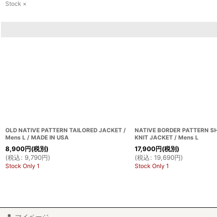
Stock ×
OLD NATIVE PATTERN TAILORED JACKET /
NATIVE BORDER PATTERN 
Mens L / MADE IN USA
KNIT JACKET / Mens L
8,900
円
(税別)
17,900
円
(税別)
(
税込
:
9,790
円
)
(
税込
:
19,690
円
)
Stock Only 1
Stock Only 1
マイページ