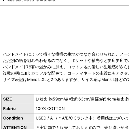
ハンドメイドによって様々な模様の生地がつなぎ合わせられた、ノー
ただ別の柄を組み合わせるのでなく、ポケットや袖先など要所要所で
ハンドメイド特有の温かみに加え、コットン地の優しい生地感がさら
複数の柄に加えカラフルな配色で、コーディネートの主役にもアクセ
サイズ表記はMens L,XLと2つありますが、サイズ感はMens Lほ
SIZE
L(着丈:約59cm/身幅:約63cm/肩幅:約54cm/袖丈:約
Fabric
100% COTTON
Condition
USED / A （＊A/B/C 3ランク中）着用感
ATTENTION
＊実店舗でも販売しておりますので、売り違いが出