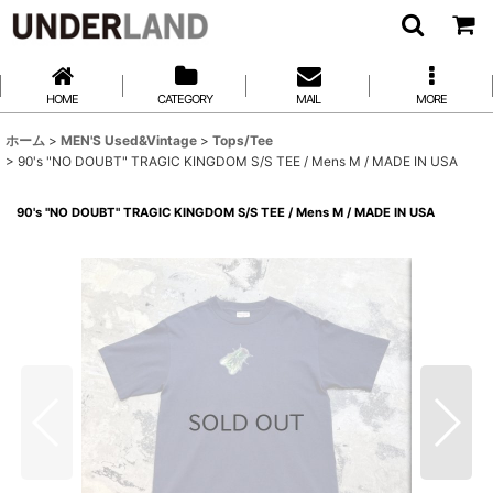
HOME
CATEGORY
MAIL
MORE
ホーム
>
MEN'S Used&Vintage
>
Tops/Tee
>
90's "NO DOUBT" TRAGIC KINGDOM S/S TEE / Mens M / MADE IN USA
90's "NO DOUBT" TRAGIC KINGDOM S/S TEE / Mens M / MADE IN USA