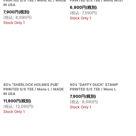
PRINTED S/S TEE / Mens XL / MADE
PRINTED S/S TEE / Mens M(S)
IN USA
6,900
円
(税別)
7,900
円
(税別)
(
税込
:
7,590
円
)
(
税込
:
8,690
円
)
Stock Only 1
Stock Only 1
80's "SHERLOCK HOLMES PUB"
90's "DAFFY DUCK" STAMP
PRINTED S/S TEE / Mens L / MADE
PRINTED S/S TEE / Mens L
IN USA
7,900
円
(税別)
11,900
円
(税別)
(
税込
:
8,690
円
)
(
税込
:
13,090
円
)
Stock Only 1
Stock Only 1