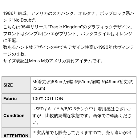
1986年結成、アメリカのスカパンク、オルタナ、ポップロック系バ
ンド"No Doubt"。
こちらは95年リリース"Tragic Kingdom"のグラフィックデザイン。
フロントはシンプルにハエがプリント、バックスタイルはオレンジ
に王冠。
数あるバンド物デザインの中でもデザイン性高い1990年代ヴィンテ
ージの１枚。
サイズ表記はMens Mのアメリカ買付アイテムです。
M(着丈:約68cm/身幅:約51cm/肩幅:約49cm/袖丈:約
SIZE
23cm)
Fabric
100% COTTON
USED / A （＊A/B/C 3ランク中）着用感はございま
Condition
すが、比較的綺麗な状態です。画像でご確認くださ
い。
＊実店舗でも販売しておりますので、売り違いが出
ATTENTION