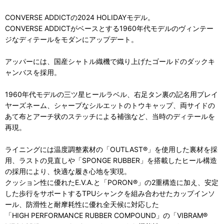
CONVERSE ADDICTの2024 HOLIDAYモデル。
CONVERSE ADDICTがベースとする1960年代モデルのヴィンテー
ジなディテールをモダンにアップデート。
アッパーには、国産シャトル織機で織り上げたゴールドのダックキ
ャンバスを採用。
1960年代モデルの三ツ星ヒールラベル、右足タン裏の記名用プレイ
ヤーズネーム、シャープなシルエットのトウキャップ、両サイドの
あて布とアーチ状のステッチによる補強など、当時のディテールを
再現。
ライニングには温度調整素材の「OUTLAST®」を使用した裏材を採
用、ラストの見直しや「SPONGE RUBBER」を搭載したヒール構造
の採用により、快適な履き心地を実現。
クッション性に優れたE.V.A.と「PORON®」の2重構造に加え、安定
した歩行をサポートするTPUシャンクを組み合わせたカップインソ
ール、防滑性と耐摩耗性に優れ全天候に対応した
「HIGH PERFORMANCE RUBBER COMPOUND」の「VIBRAM®