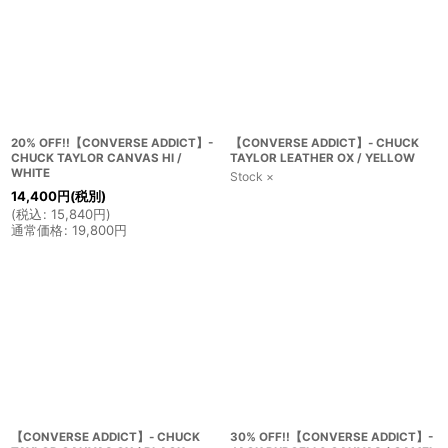
20% OFF!!【CONVERSE ADDICT】-
【CONVERSE ADDICT】- CHUCK
CHUCK TAYLOR CANVAS HI /
TAYLOR LEATHER OX / YELLOW
WHITE
Stock ×
14,400
円
(税別)
(
税込
:
15,840
円
)
通常価格
:
19,800
円
【CONVERSE ADDICT】- CHUCK
30% OFF!!【CONVERSE ADDICT】-