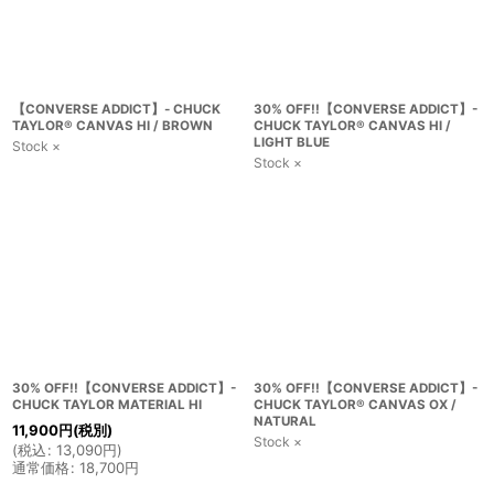
【CONVERSE ADDICT】- CHUCK
30% OFF!!【CONVERSE ADDICT】-
TAYLOR® CANVAS HI / BROWN
CHUCK TAYLOR® CANVAS HI /
LIGHT BLUE
Stock ×
Stock ×
30% OFF!!【CONVERSE ADDICT】-
30% OFF!!【CONVERSE ADDICT】-
CHUCK TAYLOR MATERIAL HI
CHUCK TAYLOR® CANVAS OX /
NATURAL
11,900
円
(税別)
Stock ×
(
税込
:
13,090
円
)
通常価格
:
18,700
円