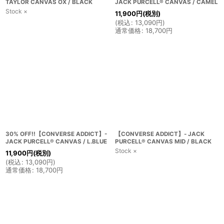
TAYLOR CANVAS OX / BLACK
JACK PURCELL® CANVAS / CAMEL
Stock ×
11,900
円
(税別)
(
税込
:
13,090
円
)
通常価格
:
18,700
円
30% OFF!!【CONVERSE ADDICT】-
【CONVERSE ADDICT】- JACK
JACK PURCELL® CANVAS / L.BLUE
PURCELL® CANVAS MID / BLACK
Stock ×
11,900
円
(税別)
(
税込
:
13,090
円
)
通常価格
:
18,700
円