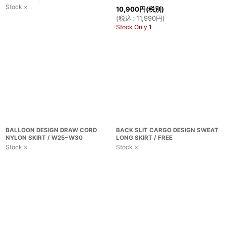
Stock ×
10,900
円
(税別)
(
税込
:
11,990
円
)
Stock Only 1
BALLOON DESIGN DRAW CORD
BACK SLIT CARGO DESIGN SWEAT
NYLON SKIRT / W25~W30
LONG SKIRT / FREE
Stock ×
Stock ×