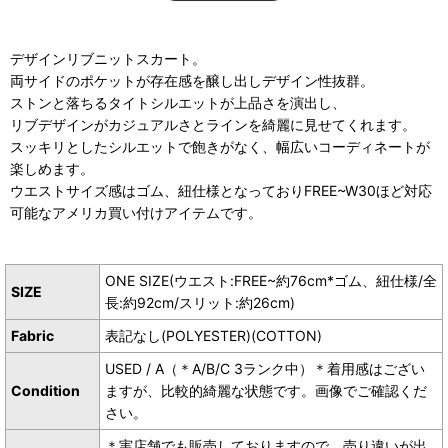
デザインリブニットスカート。
両サイドのポケットが存在感を醸し出しデザイン性抜群。
ストンと落ちるタイトシルエットが上品さを演出し、
リブデザインがカジュアルさとラインを綺麗に見せてくれます。
スッキリとしたシルエットで飽きがなく、幅広いコーディネートが
楽しめます。
ウエストサイズ感はゴム、紐仕様となっておりFREE~W30ほど対応
可能なアメリカ買い付けアイテムです。
ONE SIZE(ウエスト:FREE~約76cm*ゴム、紐仕様/全
SIZE
長:約92cm/スリット:約26cm)
Fabric
表記なし(POLYESTER)(COTTON)
USED / A（＊A/B/C 3ランク中）＊着用感はござい
Condition
ますが、比較的綺麗な状態です。画像でご確認くだ
さい。
＊実店舗でも販売しておりますので、売り違いが出