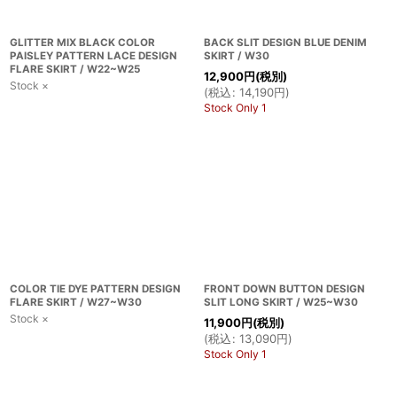
GLITTER MIX BLACK COLOR
BACK SLIT DESIGN BLUE DENIM
PAISLEY PATTERN LACE DESIGN
SKIRT / W30
FLARE SKIRT / W22~W25
12,900
円
(税別)
Stock ×
(
税込
:
14,190
円
)
Stock Only 1
COLOR TIE DYE PATTERN DESIGN
FRONT DOWN BUTTON DESIGN
FLARE SKIRT / W27~W30
SLIT LONG SKIRT / W25~W30
Stock ×
11,900
円
(税別)
(
税込
:
13,090
円
)
Stock Only 1