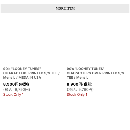
MORE ITEM
90's "LOONEY TUNES"
90's "LOONEY TUNES"
CHARACTERS PRINTED S/S TEE /
CHARACTERS OVER PRINTED S/S
Mens L / MEDA IN USA
TEE / Mens L
8,900
円
(税別)
8,900
円
(税別)
(
税込
:
9,790
円
)
(
税込
:
9,790
円
)
Stock Only 1
Stock Only 1