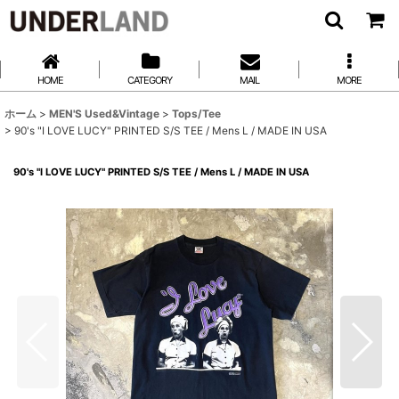
HOME
CATEGORY
MAIL
MORE
ホーム
>
MEN'S Used&Vintage
>
Tops/Tee
>
90's "I LOVE LUCY" PRINTED S/S TEE / Mens L / MADE IN USA
90's "I LOVE LUCY" PRINTED S/S TEE / Mens L / MADE IN USA