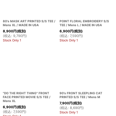
80's MASK ART PRINTED S/S TEE /
POINT FLORAL EMBROIDERY S/S
Mens XL / MADE IN USA
TEE / Mens L / MADE IN USA
8,900
円
(税別)
6,900
円
(税別)
(
税込
:
9,790
円
)
(
税込
:
7,590
円
)
Stock Only 1
Stock Only 1
"DO THE RIGHT THING" FRONT
90's FRONT SLEEPLING CAT
FACE PRINTED MOVIE S/S TEE /
PRINTED S/S TEE / Mens M
Mens XL
7,900
円
(税別)
6,900
円
(税別)
(
税込
:
8,690
円
)
(
税込
:
7,590
円
)
Stock Only 1