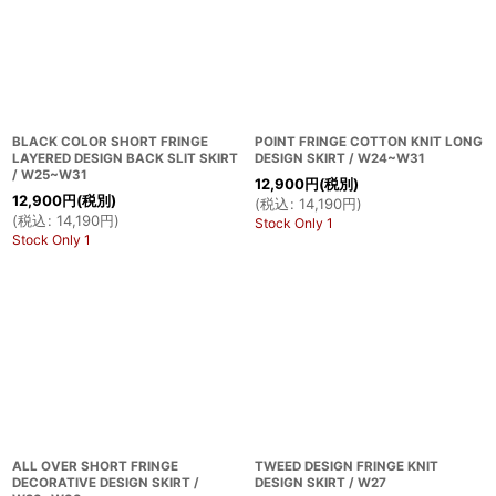
BLACK COLOR SHORT FRINGE
POINT FRINGE COTTON KNIT LONG
LAYERED DESIGN BACK SLIT SKIRT
DESIGN SKIRT / W24~W31
/ W25~W31
12,900
円
(税別)
12,900
円
(税別)
(
税込
:
14,190
円
)
(
税込
:
14,190
円
)
Stock Only 1
Stock Only 1
ALL OVER SHORT FRINGE
TWEED DESIGN FRINGE KNIT
DECORATIVE DESIGN SKIRT /
DESIGN SKIRT / W27