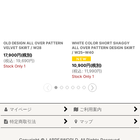
OLD DESIGN ALL OVER PATTERN
WHITE COLOR SHORT SHAGGY
VELVET SKIRT / W28
ALL OVER PATTERN DESIGN SKIRT
/ W25~W40
17,900
円
(税別)
(
税込
:
19,690
円
)
10,900
円
(税別)
Stock Only 1
(
税込
:
11,990
円
)
Stock Only 1
マイページ
ご利用案内
特定商取引法
マップ
Copyright © LABREAWORLD. All Rights Reserved.