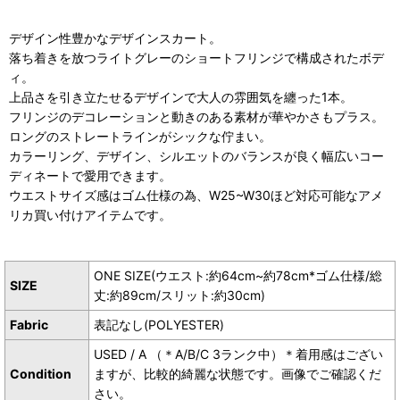
デザイン性豊かなデザインスカート。
落ち着きを放つライトグレーのショートフリンジで構成されたボデ
ィ。
上品さを引き立たせるデザインで大人の雰囲気を纏った1本。
フリンジのデコレーションと動きのある素材が華やかさもプラス。
ロングのストレートラインがシックな佇まい。
カラーリング、デザイン、シルエットのバランスが良く幅広いコー
ディネートで愛用できます。
ウエストサイズ感はゴム仕様の為、W25~W30ほど対応可能なアメ
リカ買い付けアイテムです。
ONE SIZE(ウエスト:約64cm~約78cm*ゴム仕様/総
SIZE
丈:約89cm/スリット:約30cm)
Fabric
表記なし(POLYESTER)
USED / A （＊A/B/C 3ランク中）＊着用感はござい
Condition
ますが、比較的綺麗な状態です。画像でご確認くだ
さい。