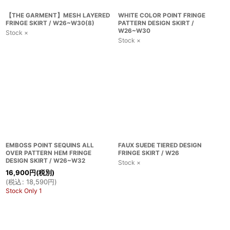
【THE GARMENT】MESH LAYERED
WHITE COLOR POINT FRINGE
FRINGE SKIRT / W26~W30(8)
PATTERN DESIGN SKIRT /
W26~W30
Stock ×
Stock ×
EMBOSS POINT SEQUINS ALL
FAUX SUEDE TIERED DESIGN
OVER PATTERN HEM FRINGE
FRINGE SKIRT / W26
DESIGN SKIRT / W26~W32
Stock ×
16,900
円
(税別)
(
税込
:
18,590
円
)
Stock Only 1