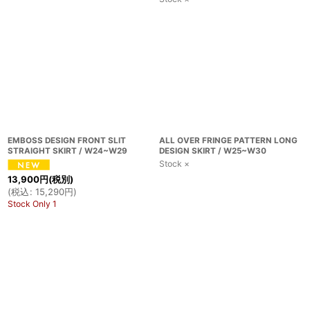
EMBOSS DESIGN FRONT SLIT
ALL OVER FRINGE PATTERN LONG
STRAIGHT SKIRT / W24~W29
DESIGN SKIRT / W25~W30
Stock ×
13,900
円
(税別)
(
税込
:
15,290
円
)
Stock Only 1