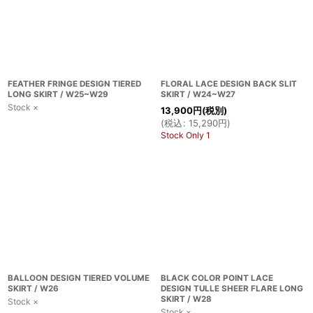
FEATHER FRINGE DESIGN TIERED
FLORAL LACE DESIGN BACK SLIT
LONG SKIRT / W25~W29
SKIRT / W24~W27
Stock ×
13,900
円
(税別)
(
税込
:
15,290
円
)
Stock Only 1
BALLOON DESIGN TIERED VOLUME
BLACK COLOR POINT LACE
SKIRT / W26
DESIGN TULLE SHEER FLARE LONG
SKIRT / W28
Stock ×
Stock ×