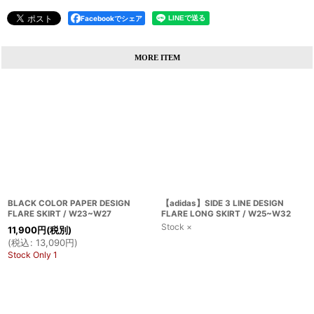
Facebookでシェア
MORE ITEM
BLACK COLOR PAPER DESIGN
【adidas】SIDE 3 LINE DESIGN
FLARE SKIRT / W23~W27
FLARE LONG SKIRT / W25~W32
Stock ×
11,900
円
(税別)
(
税込
:
13,090
円
)
Stock Only 1