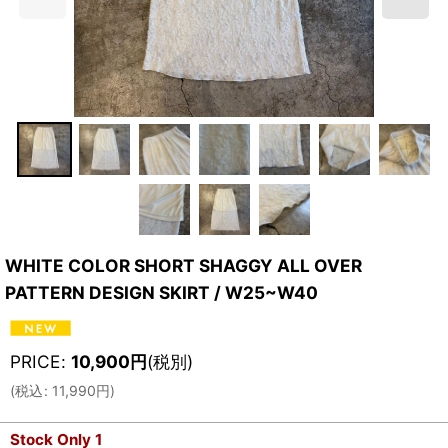
WHITE COLOR SHORT SHAGGY ALL OVER
PATTERN DESIGN SKIRT / W25~W40
PRICE
:
10,900
円
(税別)
(
税込
:
11,990
円
)
Stock Only 1