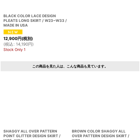
BLACK COLOR LACE DESIGN
PLEATS LONG SKIRT / W23~W33 /
MADE IN USA
12,900
円
(税別)
(
税込
:
14,190
円
)
Stock Only 1
この商品を見た人は、こんな商品も見ています。
SHAGGY ALL OVER PATTERN
BROWN COLOR SHAGGY ALL
POINT GLITTER DESIGN SKIRT /
OVER PATTERN DESIGN SKIRT /