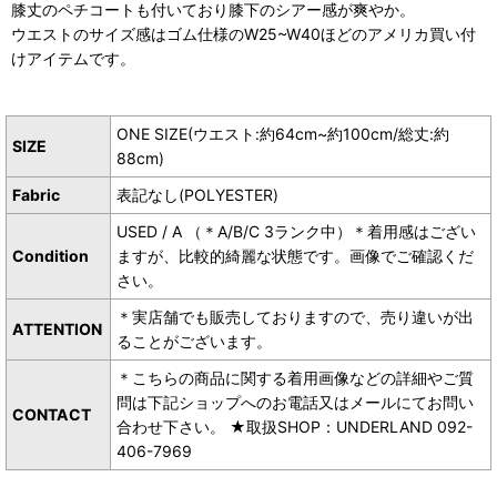
膝丈のペチコートも付いており膝下のシアー感が爽やか。
ウエストのサイズ感はゴム仕様のW25~W40ほどのアメリカ買い付
けアイテムです。
ONE SIZE(ウエスト:約64cm~約100cm/総丈:約
SIZE
88cm)
Fabric
表記なし(POLYESTER)
USED / A （＊A/B/C 3ランク中）＊着用感はござい
Condition
ますが、比較的綺麗な状態です。画像でご確認くだ
さい。
＊実店舗でも販売しておりますので、売り違いが出
ATTENTION
ることがございます。
＊こちらの商品に関する着用画像などの詳細やご質
問は下記ショップへのお電話又はメールにてお問い
CONTACT
合わせ下さい。 ★取扱SHOP：UNDERLAND 092-
406-7969