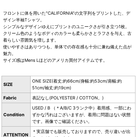
フロントに体を用いた"CALIFORNIA"の文字列をプリントした、デ
ザイン半袖Tシャツ。
シンプルなデザインゆえにプリントのユニークさが引き立つ1枚。
クリーム色のようなボディのカラーも柔らかさとラフさを与え、古
着らしい雰囲気を増します。
使いやすさはありつつも、単体での存在感も十分に兼ね備えた点が
魅力。
サイズ感はMens Lほどのアメリカ買付アイテムです。
ONE SIZE(着丈:約66cm/身幅:約53cm/肩幅:約
SIZE
51cm/袖丈:約19cm)
Fabric
表記なし(POLYESTER / COTTON。)
USED / B （＊A/B/C 3ランク中）着用感、一部にわ
Condition
ずかな汚れはございますが、着用に問題はない状態
です。画像でご確認ください。
＊実店舗でも販売しておりますので、売り違いが出
ATTENTION