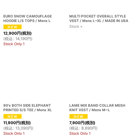
EURO SNOW CAMOUFLAGE
MULTI POCKET OVERALL STYLE
HOODIE L/S TOPS / Mens L
VEST / Mens L~XL / MADE IN USA
Stock ×
12,900
円
(税別)
(
税込
:
14,190
円
)
Stock Only 1
90's BOTH SIDE ELEPHANT
LAME MIX BAND COLLAR MESH
PRINTED S/S TEE / Mens XL
KNIT VEST / Mens M~L
11,900
円
(税別)
7,900
円
(税別)
(
税込
:
13,090
円
)
(
税込
:
8,690
円
)
Stock Only 1
Stock Only 1