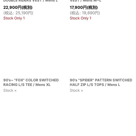
DOUBLE RIDERS VEST / Mens L
VEST / Mens M~L
22,900
円
(税別)
17,900
円
(税別)
(
税込
:
25,190
円
)
(
税込
:
19,690
円
)
Stock Only 1
Stock Only 1
90's~ "FOX" COLOR SWITCHED
90's "SPIDER" PATTERN SWITCHED
RACING L/S TEE / Mens XL
HALF ZIP L/S TOPS / Mens L
Stock ×
Stock ×