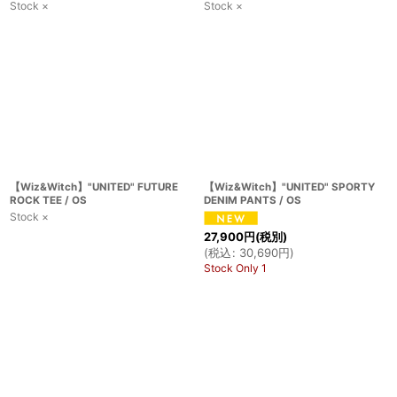
Stock ×
Stock ×
【Wiz&Witch】"UNITED" FUTURE
【Wiz&Witch】"UNITED" SPORTY
ROCK TEE / OS
DENIM PANTS / OS
Stock ×
27,900
円
(税別)
(
税込
:
30,690
円
)
Stock Only 1