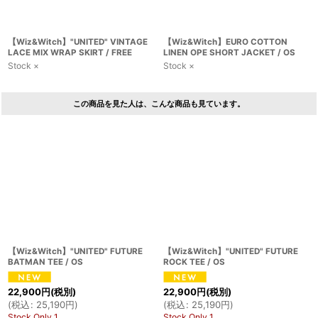
【Wiz&Witch】"UNITED" VINTAGE
【Wiz&Witch】EURO COTTON
LACE MIX WRAP SKIRT / FREE
LINEN OPE SHORT JACKET / OS
Stock ×
Stock ×
この商品を見た人は、こんな商品も見ています。
【Wiz&Witch】"UNITED" FUTURE
【Wiz&Witch】"UNITED" FUTURE
BATMAN TEE / OS
ROCK TEE / OS
22,900
円
(税別)
22,900
円
(税別)
(
税込
:
25,190
円
)
(
税込
:
25,190
円
)
Stock Only 1
Stock Only 1