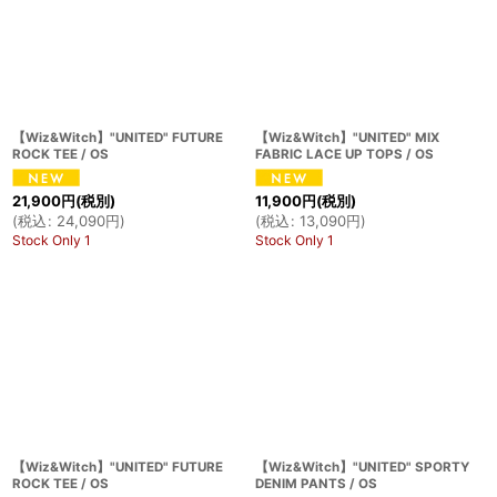
【Wiz&Witch】"UNITED" FUTURE
【Wiz&Witch】"UNITED" MIX
ROCK TEE / OS
FABRIC LACE UP TOPS / OS
21,900
円
(税別)
11,900
円
(税別)
(
税込
:
24,090
円
)
(
税込
:
13,090
円
)
Stock Only 1
Stock Only 1
【Wiz&Witch】"UNITED" FUTURE
【Wiz&Witch】"UNITED" SPORTY
ROCK TEE / OS
DENIM PANTS / OS