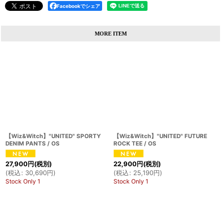
Facebookでシェア
MORE ITEM
【Wiz&Witch】"UNITED" SPORTY
【Wiz&Witch】"UNITED" FUTURE
DENIM PANTS / OS
ROCK TEE / OS
27,900
円
(税別)
22,900
円
(税別)
(
税込
:
30,690
円
)
(
税込
:
25,190
円
)
Stock Only 1
Stock Only 1