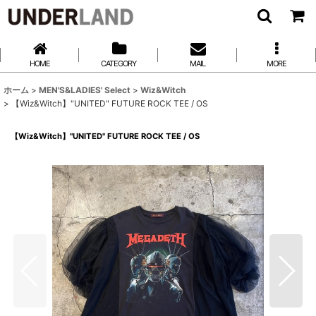
HOME
CATEGORY
MAIL
MORE
ホーム
>
MEN'S&LADIES' Select
>
Wiz&Witch
>
【Wiz&Witch】"UNITED" FUTURE ROCK TEE / OS
【Wiz&Witch】"UNITED" FUTURE ROCK TEE / OS